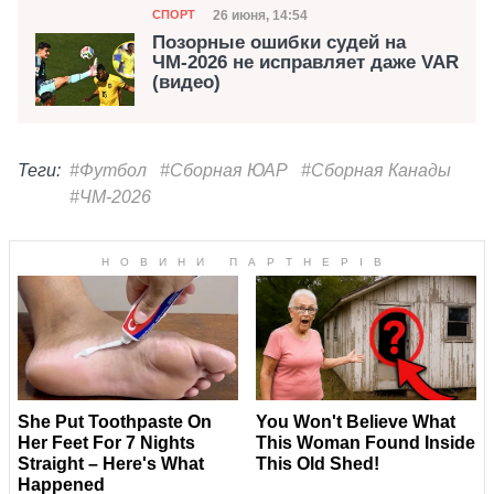
Категория
Дата публикации
26 июня, 14:54
СПОРТ
Позорные ошибки судей на
ЧМ-2026 не исправляет даже VAR
(видео)
Теги:
#Футбол
#Сборная ЮАР
#Сборная Канады
#ЧМ-2026