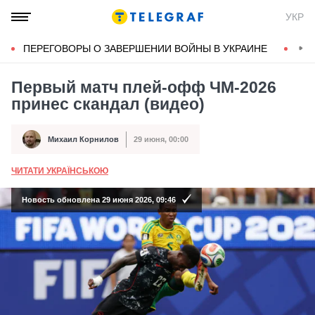
УКР
ПЕРЕГОВОРЫ О ЗАВЕРШЕНИИ ВОЙНЫ В УКРАИНЕ
КОН
Первый матч плей-офф ЧМ-2026
принес скандал (видео)
Михаил Корнилов
29 июня, 00:00
Автор
Дата публикации
ЧИТАТИ УКРАЇНСЬКОЮ
А
Новость обновлена 29 июня 2026, 09:46