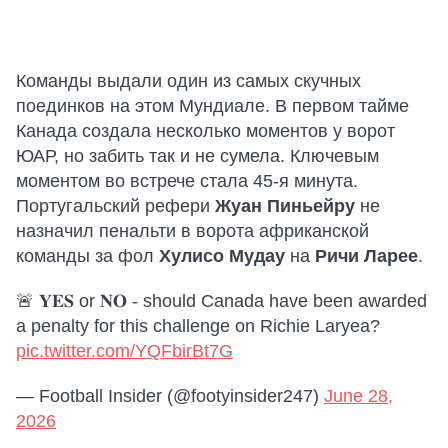
Команды выдали один из самых скучных
поединков на этом Мундиале. В первом тайме
Канада создала несколько моментов у ворот
ЮАР, но забить так и не сумела. Ключевым
моментом во встрече стала 45-я минута.
Португальский рефери
Жуан Пиньейру
не
назначил пенальти в ворота африканской
команды за фол
Хулисо Мудау
на
Ричи Ларее
.
🚨 𝐘𝐄𝐒 or 𝐍𝐎 - should Canada have been awarded
a penalty for this challenge on Richie Laryea?
pic.twitter.com/YQFbirBt7G
— Football Insider (@footyinsider247)
June 28,
2026