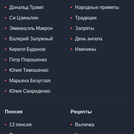
Дональд Трамп
Народные приметы
Си Цзиньпин
Традиции
Эммануэль Макрон
Запреты
Валерий Залужный
День ангела
Кирилл Буданов
Именины
Петр Порошенко
Юлия Тимошенко
Марьяна Безуглая
Юлия Свириденко
Пенсия
Рецепты
13 пенсия
Выпечка