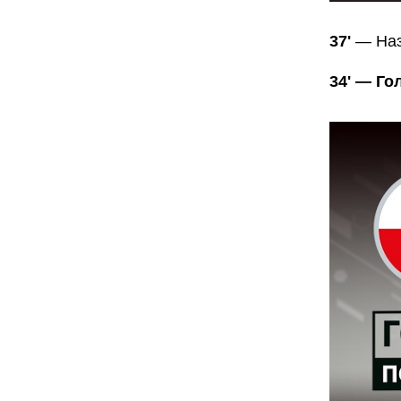
37'
— Наз
34' — Го