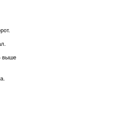
рот.
ал.
— выше
а.