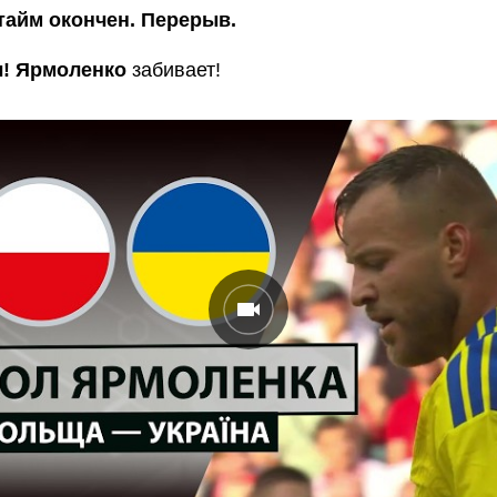
тайм окончен. Перерыв.
л! Ярмоленко
забивает!