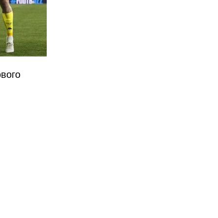
ового