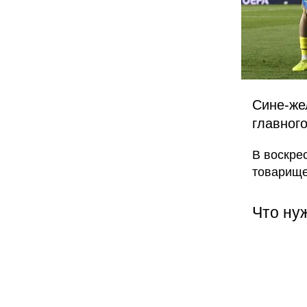
Сине-же
главног
В воскре
товарище
Что ну