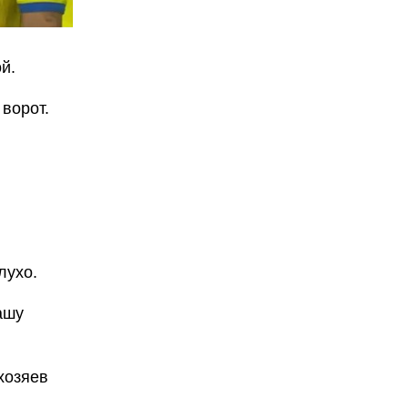
й.
ворот.
лухо.
ашу
хозяев