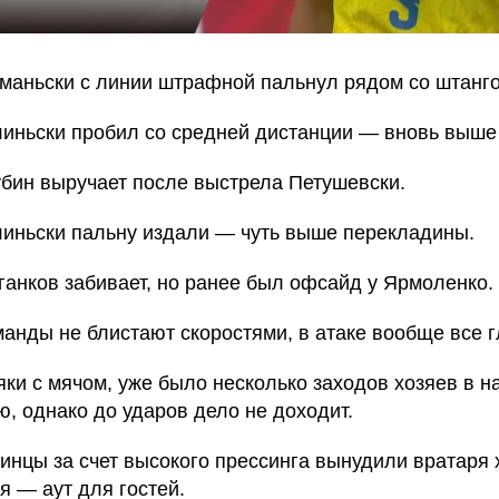
аньски c линии штрафной пальнул рядом со штанго
иньски пробил со средней дистанции — вновь выше 
бин выручает после выстрела Петушевски.
иньски пальну издали — чуть выше перекладины.
анков забивает, но ранее был офсайд у Ярмоленко.
анды не блистают скоростями, в атаке вообще все г
ки с мячом, уже было несколько заходов хозяев в н
, однако до ударов дело не доходит.
инцы за счет высокого прессинга вынудили вратаря 
я — аут для гостей.