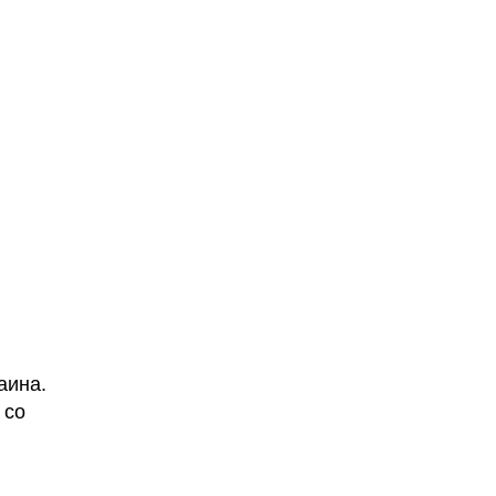
аина.
 со