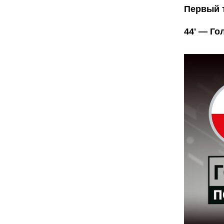
Первый 
44' — Го