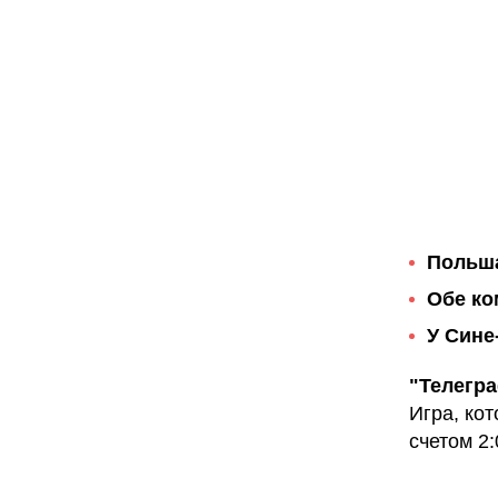
Польша
Обе ко
У Сине
"Телегр
Игра, ко
счетом 2