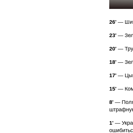
26'
— Шим
23'
— Зел
20'
— Тру
18'
— Зел
17'
— Цыг
15'
— Ком
8'
— Поля
штрафную
1'
— Укра
ошибитьс