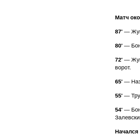
Матч око
87'
— Жук
80'
— Бон
72'
— Жук
ворот.
65'
— Наз
55'
— Тру
54'
— Бон
Залевски
Начался