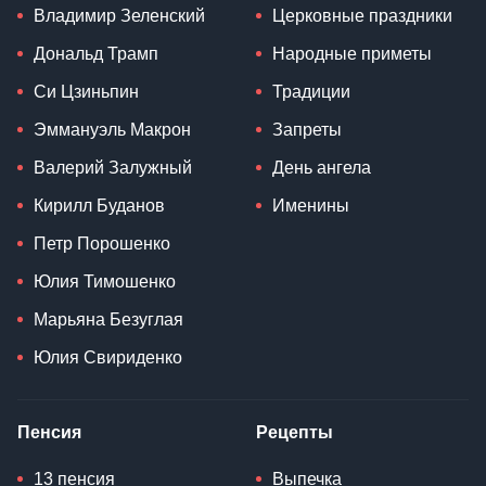
Владимир Зеленский
Церковные праздники
Дональд Трамп
Народные приметы
Си Цзиньпин
Традиции
Эммануэль Макрон
Запреты
Валерий Залужный
День ангела
Кирилл Буданов
Именины
Петр Порошенко
Юлия Тимошенко
Марьяна Безуглая
Юлия Свириденко
Пенсия
Рецепты
13 пенсия
Выпечка