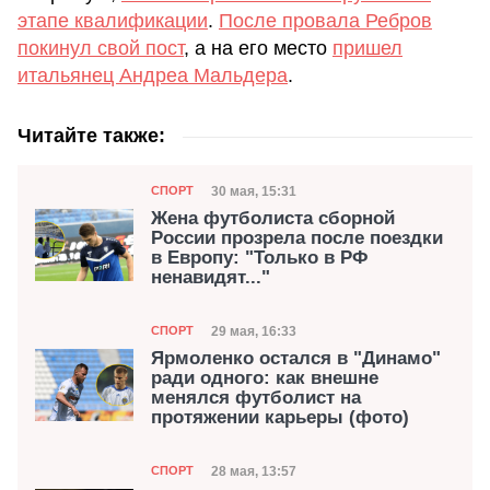
этапе квалификации
.
После провала Ребров
покинул свой пост
, а на его место
пришел
итальянец Андреа Мальдера
.
Читайте также:
Категория
Дата публикации
30 мая, 15:31
СПОРТ
Жена футболиста сборной
России прозрела после поездки
в Европу: "Только в РФ
ненавидят..."
Категория
Дата публикации
29 мая, 16:33
СПОРТ
Ярмоленко остался в "Динамо"
ради одного: как внешне
менялся футболист на
протяжении карьеры (фото)
Категория
Дата публикации
28 мая, 13:57
СПОРТ