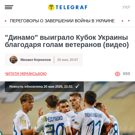
УКР
ПЕРЕГОВОРЫ О ЗАВЕРШЕНИИ ВОЙНЫ В УКРАИНЕ
КОН
"Динамо" выиграло Кубок Украины
благодаря голам ветеранов (видео)
Михаил Корнилов
20 мая, 20:07
Автор
Дата публикации
АВТОР
660
ЧИТАТИ УКРАЇНСЬКОЮ
Новость обновлена 20 мая 2026, 21:51