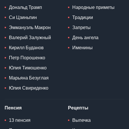
Дональд Трамп
Народные приметы
Си Цзиньпин
Традиции
Эммануэль Макрон
Запреты
Валерий Залужный
День ангела
Кирилл Буданов
Именины
Петр Порошенко
Юлия Тимошенко
Марьяна Безуглая
Юлия Свириденко
Пенсия
Рецепты
13 пенсия
Выпечка