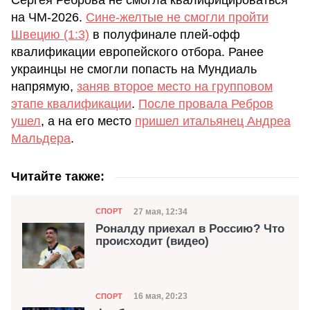
на ЧМ-2026.
Сине-желтые не смогли пройти
Швецию (1:3)
в полуфинале плей-офф
квалификации европейского отбора. Ранее
украинцы не смогли попасть на Мундиаль
напрямую,
заняв второе место на групповом
этапе квалификации
.
После провала Ребров
ушел
, а на его место
пришел итальянец Андреа
Мальдера
.
Читайте также:
Категория
Дата публикации
27 мая, 12:34
СПОРТ
Роналду приехал в Россию? Что
происходит (видео)
Категория
Дата публикации
16 мая, 20:23
СПОРТ