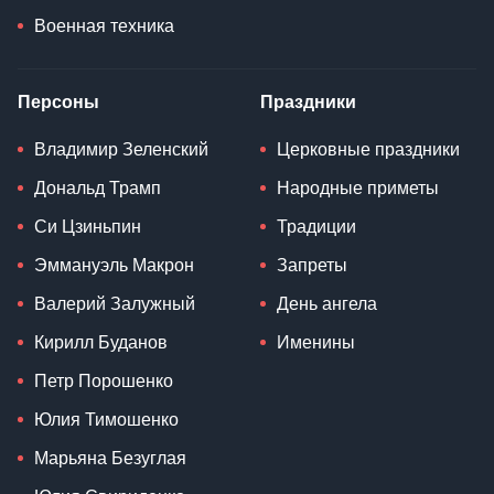
Военная техника
Персоны
Праздники
Владимир Зеленский
Церковные праздники
Дональд Трамп
Народные приметы
Си Цзиньпин
Традиции
Эммануэль Макрон
Запреты
Валерий Залужный
День ангела
Кирилл Буданов
Именины
Петр Порошенко
Юлия Тимошенко
Марьяна Безуглая