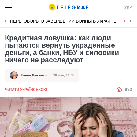
УКР
ПЕРЕГОВОРЫ О ЗАВЕРШЕНИИ ВОЙНЫ В УКРАИНЕ
КОН
Кредитная ловушка: как люди
пытаются вернуть украденные
деньги, а банки, НБУ и силовики
ничего не расследуют
Елена Лысенко
20 мая, 14:08
Автор
Дата публикации
АВТОР
693
ЧИТАТИ УКРАЇНСЬКОЮ