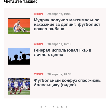
Читайте также:
Категория
Дата публикации
29 апреля, 19:03
СПОРТ
Мудрик получил максимальное
наказание за допинг: футболист
пошел ва-банк
Категория
Дата публикации
30 апреля, 16:19
СПОРТ
Генерал использовал F-16 в
личных целях
Категория
Дата публикации
28 апреля, 18:33
СПОРТ
Футбольный конфуз спас жизнь
болельщику (видео)