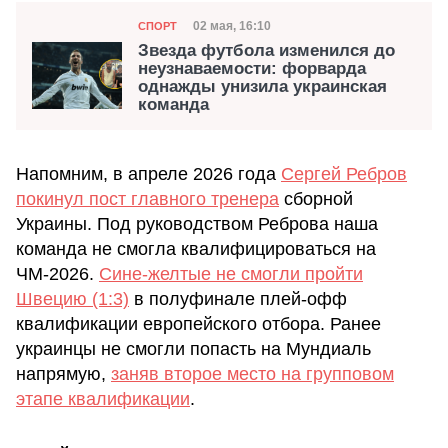
Категория
Дата публикации
02 мая, 16:10
СПОРТ
Звезда футбола изменился до
неузнаваемости: форварда
однажды унизила украинская
команда
Напомним, в апреле 2026 года
Сергей Ребров
покинул пост главного тренера
сборной
Украины. Под руководством Реброва наша
команда не смогла квалифицироваться на
ЧМ-2026.
Сине-желтые не смогли пройти
Швецию (1:3)
в полуфинале плей-офф
квалификации европейского отбора. Ранее
украинцы не смогли попасть на Мундиаль
напрямую,
заняв второе место на групповом
этапе квалификации
.