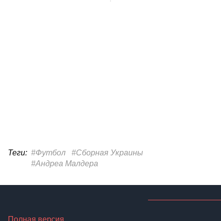
Теги:
#Футбол
#Сборная Украины
#Андреа Малдера
Полная версия