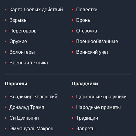
Карта боевых действий
Повестки
Взрывы
Бронь
Переговоры
Отсрочка
Оружие
Военнообязанные
Волонтеры
Воинский учет
Военная техника
Персоны
Праздники
Владимир Зеленский
Церковные праздники
Дональд Трамп
Народные приметы
Си Цзиньпин
Традиции
Эммануэль Макрон
Запреты