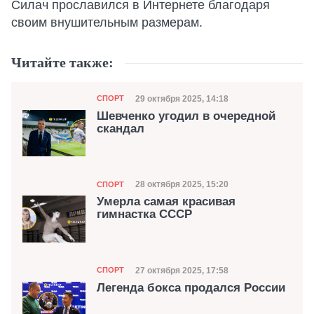
Силач прославился в Интернете благодаря
своим внушительным размерам.
Читайте также:
Категория
Дата публикации
29 октября 2025, 14:18
СПОРТ
Шевченко угодил в очередной
скандал
Категория
Дата публикации
28 октября 2025, 15:20
СПОРТ
Умерла самая красивая
гимнастка СССР
Категория
Дата публикации
27 октября 2025, 17:58
СПОРТ
Легенда бокса продался России