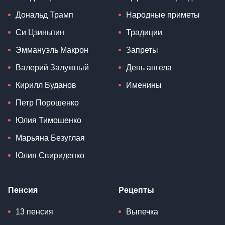
Дональд Трамп
Народные приметы
Си Цзиньпин
Традиции
Эммануэль Макрон
Запреты
Валерий Залужный
День ангела
Кирилл Буданов
Именины
Петр Порошенко
Юлия Тимошенко
Марьяна Безуглая
Юлия Свириденко
Пенсия
Рецепты
13 пенсия
Выпечка