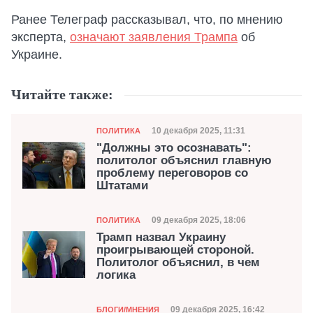
Ранее Телеграф рассказывал, что, по мнению
эксперта,
означают заявления Трампа
об
Украине.
Читайте также:
Категория
Дата публикации
10 декабря 2025, 11:31
ПОЛИТИКА
"Должны это осознавать":
политолог объяснил главную
проблему переговоров со
Штатами
Категория
Дата публикации
09 декабря 2025, 18:06
ПОЛИТИКА
Трамп назвал Украину
проигрывающей стороной.
Политолог объяснил, в чем
логика
Категория
Дата публикации
09 декабря 2025, 16:42
БЛОГИ/МНЕНИЯ