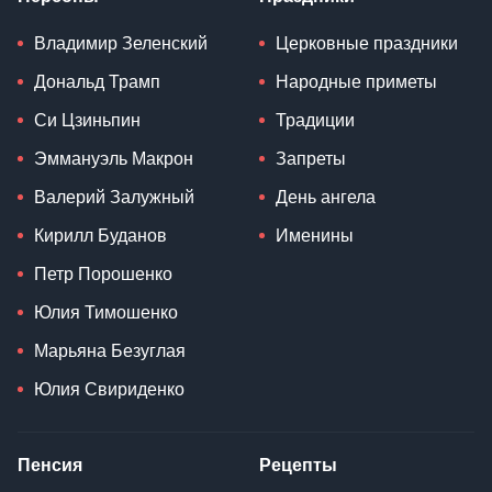
Владимир Зеленский
Церковные праздники
Дональд Трамп
Народные приметы
Си Цзиньпин
Традиции
Эммануэль Макрон
Запреты
Валерий Залужный
День ангела
Кирилл Буданов
Именины
Петр Порошенко
Юлия Тимошенко
Марьяна Безуглая
Юлия Свириденко
Пенсия
Рецепты