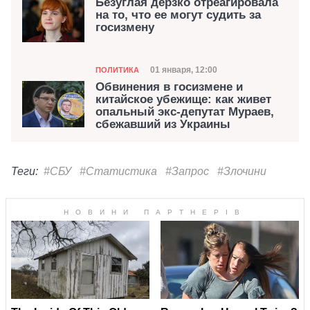
Безуглая дерзко отреагировала
на то, что ее могут судить за
госизмену
Категория
Дата публикации
01 января, 12:00
ПОЛИТИКА
Обвинения в госизмене и
китайское убежище: как живет
опальный экс-депутат Мураев,
сбежавший из Украины
Теги:
#СБУ
#Статистика
#Запрос
#Злочини