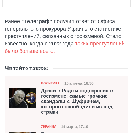
Ранее
"Телеграф"
получил ответ от Офиса
генерального прокурора Украины о статистике
преступлений, связанных с госизменой. Стало
известно, когда с 2022 года
таких преступлений
было больше всего.
Читайте также:
Категория
Дата публикации
16 апреля, 18:30
ПОЛИТИКА
Драки в Раде и подозрения в
госизмене: самые громкие
скандалы с Шуфричем,
которого освободили из-под
стражи
Категория
Дата публикации
19 марта, 17:10
УКРАИНА