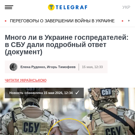
УКР
ПЕРЕГОВОРЫ О ЗАВЕРШЕНИИ ВОЙНЫ В УКРАИНЕ
КОН
Много ли в Украине госпредателей:
в СБУ дали подробный ответ
(документ)
Елена Руденко
,
Игорь Тимофеев
15 мая, 12:33
Автор
Дата публикации
ЧИТАТИ УКРАЇНСЬКОЮ
А
Новость обновлена 15 мая 2026, 12:34