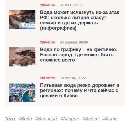
Категория
Дата публикации
02 мая, 12:52
УКРАИНА
Вода может исчезнуть из-за атак
РФ: сколько литров спасут
семью и где их держать
(инфографика)
Категория
Дата публикации
03 апреля, 08:00
УКРАИНА
Вода по графику – не критично.
Назван город, где может быть
сложнее всего
Категория
Дата публикации
30 марта, 11:22
УКРАИНА
Питьевая вода резко дорожает в
регионах: почему и что сейчас с
ценами в Киеве
Теги:
#Вода
#Винница
#Авария
#Видео
#Фото