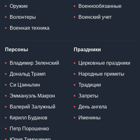
Оружие
Военнообязанные
Волонтеры
Воинский учет
Военная техника
Персоны
Праздники
Владимир Зеленский
Церковные праздники
Дональд Трамп
Народные приметы
Си Цзиньпин
Традиции
Эммануэль Макрон
Запреты
Валерий Залужный
День ангела
Кирилл Буданов
Именины
Петр Порошенко
Юлия Тимошенко