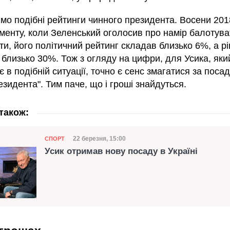
мо подібні рейтинги чинного президента. Восени 2018
менту, коли Зеленський оголосив про намір балотува
и, його політичний рейтинг складав близько 6%, а р
 близько 30%. Тож з огляду на цифри, для Усика, яки
 в подібній ситуації, точно є сенс змагатися за посад
зидента". Тим паче, що і гроші знайдуться.
також:
Категорія
Дата публікації
22 березня, 15:00
СПОРТ
Усик отримав нову посаду в Україні