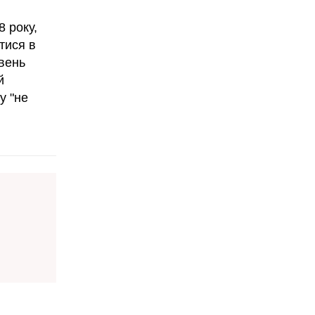
 року,
тися в
івень
й
у "не