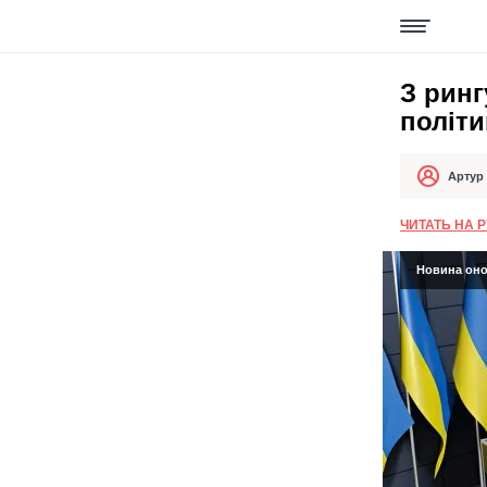
З ринг
політи
Артур
Автор
Дата публік
ЧИТАТЬ НА 
Новина онов