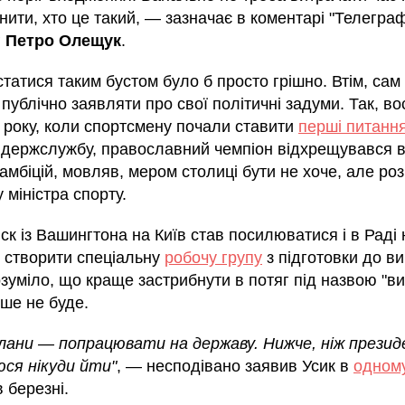
ити, хто це такий, — зазначає в коментарі "Телегра
г
Петро Олещук
.
татися таким бустом було б просто грішно. Втім, сам
публічно заявляти про свої політичні задуми. Так, в
 року, коли спортсмену почали ставити
перші питанн
 держслужбу, православний чемпіон відхрещувався в
амбіцій, мовляв, мером столиці бути не хоче, але ро
 міністра спорту.
ск із Вашингтона на Київ став посилюватися і в Раді 
 створити спеціальну
робочу групу
з підготовки до ви
зуміло, що краще застрибнути в потяг під назвою "в
рше не буде.
плани — попрацювати на державу. Нижче, ніж презид
юся нікуди йти"
, — несподівано заявив Усик в
одному
 березні.