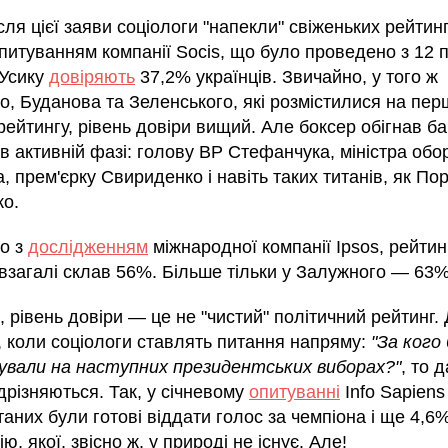
сля цієї заяви соціологи "напекли" свіженьких рейтинг
опитуванням компанії Socis, що було проведено з 12 
 Усику
довіряють
37,2% українців. Звичайно, у того ж
о, Буданова та Зеленського, які розмістилися на пер
рейтингу, рівень довіри вищий. Але боксер обігнав б
 в активній фазі: голову ВР Стефанчука, міністра обо
 прем'єрку Свириденко і навіть таких титанів, як По
о.
но з
дослідженням
міжнародної компанії Ipsos, рейтин
 взагалі склав 56%. Більше тільки у Залужного — 63%
 рівень довіри — це не "чистий" політичний рейтинг.
, коли соціологи ставлять питання напряму:
"За кого 
ували на наступних президентських виборах?"
, то д
дрізняються. Так, у січневому
опитуванні
Info Sapien
аних були готові віддати голос за чемпіона і ще 4,6
ію, якої, звісно ж, у природі не існує. Але!