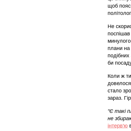
щоб поясн
політоло
Не скорис
поспішав 
минулого
плани на
подібних 
би посаду
Коли ж ти
довелося
стало зро
зараз. Гі
"Є такі 
не збира
інтерв'ю
в