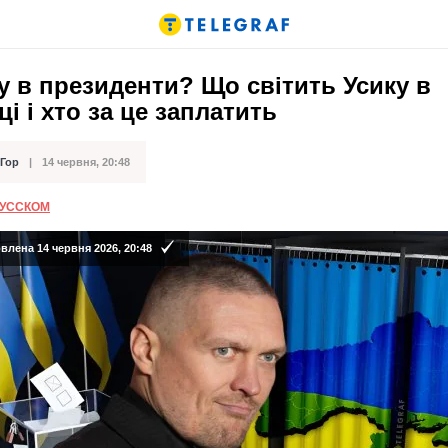
у в президенти? Що світить Усику в
ці і хто за це заплатить
 Гор
14 червня, 20:48
ації
РУССКОМ
лена 14 червня 2026, 20:48