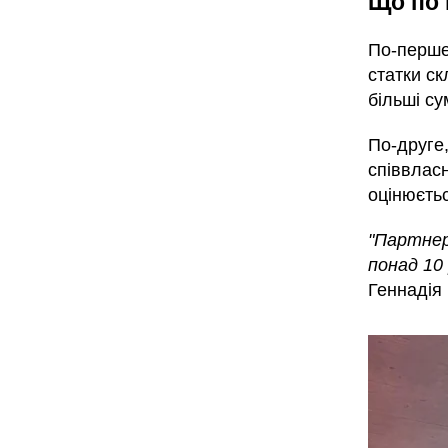
Що по 
По-перше,
статки ск
більші су
По-друге
співвлас
оцінюєтьс
"Партнер
понад 10 
Геннадія