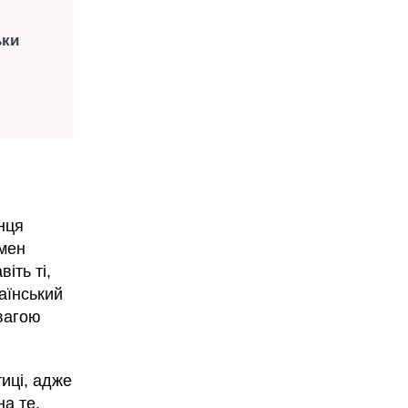
ьки
анця
смен
іть ті,
аїнський
евагою
иці, адже
а те,