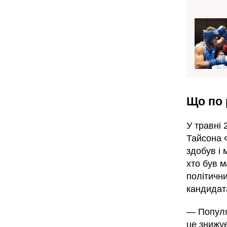
Що по 
У травні 
Тайсона 
здобув і 
хто був м
політични
кандидат
— Популяр
це знижує