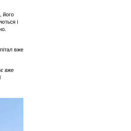
, його
уються і
но.
пітал вже
є вже
ї