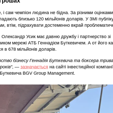
грошах
 і сам чемпіон людина не бідна. За різними оцінками
ладають близько 120 мільйонів доларів. У ЗМІ публік
ми, втім, підрахувати достеменно вкрай проблематич
, Олександр Усик має давню дружбу і партнерство зі
ником мережі АТБ Геннадієм Буткевичем. А от його ка
я в 678 мільйонів доларів.
ство бізнесу Геннадія Буткевича та боксера трива
років"
, —
зазначається
на сайті інвестиційної компані
 Буткевича BGV Group Management.