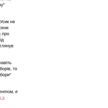
фу"
 Усик не
осени
я
про
ід
зглянув
навіть
борів, то
ибори"
ентом, я
 з