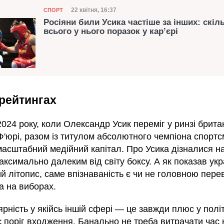
Категорія
Дата публікації
22 квітня, 16:37
СПОРТ
Росіяни били Усика частіше за інших: скіл
всього у нього поразок у кар’єрі
рейтингах
2024 року, коли Олександр Усик переміг у ринзі брит
Ф'юрі, разом із титулом абсолютного чемпіона спорт
масштабний медійний капітал. Про Усика дізналися нав
аксимально далеким від світу боксу. А як показав укр
й літопис, саме впізнаваність є чи не головною пер
а на виборах.
ність у якійсь іншій сфері — це завжди плюс у політ
 поріг входження. Банально не треба витрачати час н