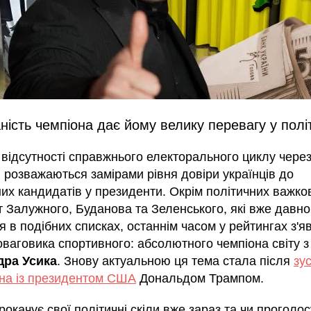
ність чемпіона дає йому велику перевагу у полі
відсутності справжнього електорального циклу через
 розважаються замірами рівня довіри українців до
их кандидатів у президенти. Окрім політичних важко
т Залужного, Буданова та Зеленського, які вже давно
 в подібних списках, останнім часом у рейтингах з'я
оваговика спортивного: абсолютного чемпіона світу з
дра Усика
. Знову актуальною ця тема стала після
зус
на із президентом США
Дональдом Трампом.
рокачує свої політичні скіли вже зараз та чи проголо