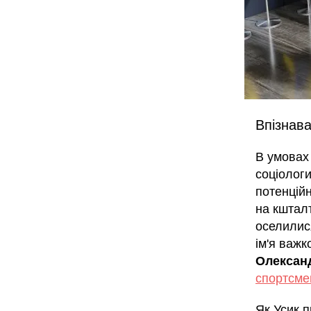
Впізнава
В умовах 
соціологи
потенційн
на кштал
оселилися
ім'я важк
Олексан
спортсме
Як Усик п