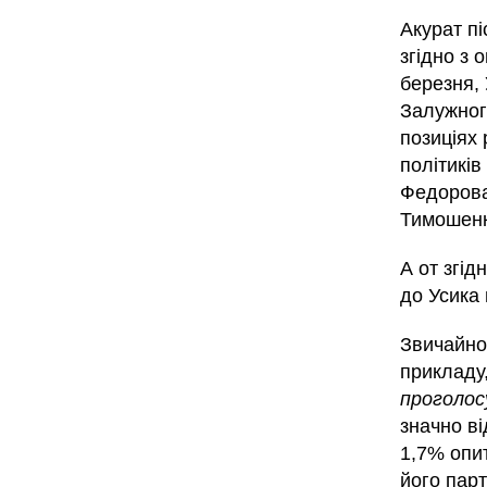
Акурат пі
згідно з 
березня,
Залужног
позиціях 
політиків
Федорова,
Тимошенк
А от згід
до Усика
Звичайно,
прикладу
проголос
значно ві
1,7% опит
його парт