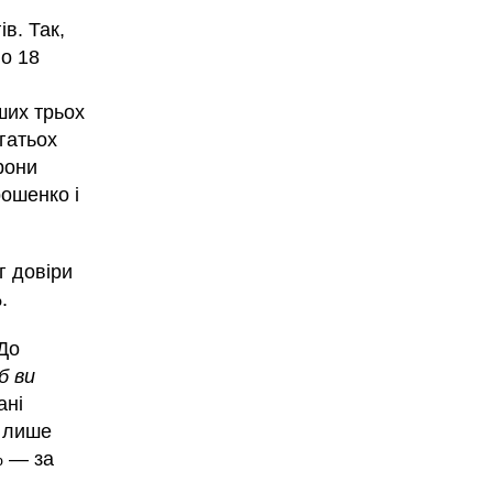
ів. Так,
по 18
ших трьох
агатьох
рони
рошенко і
г довіри
.
 До
б ви
ані
s лише
% — за