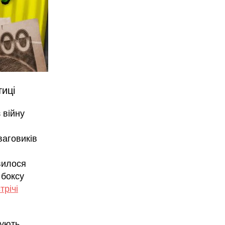
тиці
 війну
ваговиків
вилося
 боксу
трічі
сують