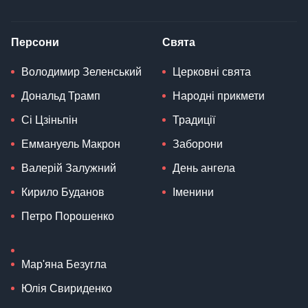
Персони
Свята
Володимир Зеленський
Церковні свята
Дональд Трамп
Народні прикмети
Сі Цзіньпін
Традиції
Еммануель Макрон
Заборони
Валерій Залужний
День ангела
Кирило Буданов
Іменини
Петро Порошенко
Мар'яна Безугла
Юлія Свириденко