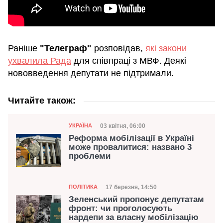
Раніше
"Телеграф"
розповідав,
які закони
ухвалила Рада
для співпраці з МВФ. Деякі
нововведення депутати не підтримали.
Читайте також:
Категорія
Дата публікації
03 квітня, 06:00
УКРАЇНА
Реформа мобілізації в Україні
може провалитися: названо 3
проблеми
Категорія
Дата публікації
17 березня, 14:50
ПОЛІТИКА
Зеленський пропонує депутатам
фронт: чи проголосують
нардепи за власну мобілізацію