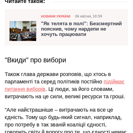
Читайте також:
Категорія
Дата публікації
06 квітня, 10:59
НОВИНИ УКРАЇНИ
"Як телята в полі": Безсмертний
пояснив, чому нардепи не
хочуть працювати
"Вкиди" про вибори
Також глава держави розповів, що хтось в
парламенті та серед політиків постійно
підіймає
питання виборів
. Ці люди, за його словами,
витрачають на це сили, великі ресурси та гроші.
"Але найстрашніше – витрачають на все це
єдність. Тому що будь-який сигнал, наприклад,
про потребу в так званій коаліції єдності,
говорить світу й ворогу про те, що єдності немає.