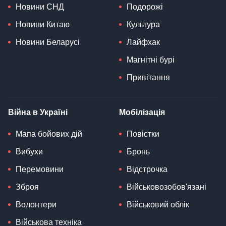
Новини СНД
Подорожі
Новини Китаю
Культура
Новини Беларусі
Лайфхак
Магнітні бурі
Привітання
Війна в Україні
Мобілізація
Мапа бойових дій
Повістки
Вибухи
Бронь
Перемовини
Відстрочка
Зброя
Військовозобов'язані
Волонтери
Військовий облік
Військова техніка