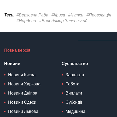
Теги:
#Верховна Рада
#Криза
#Чутки
#Провокація
#Нардепи
#Володимир Зеленський
Повна версія
Новини
Суспільство
Новини Києва
Зарплата
Новини Харкова
Робота
Новини Дніпра
Виплати
Новини Одеси
Субсидії
Новини Львова
Медицина