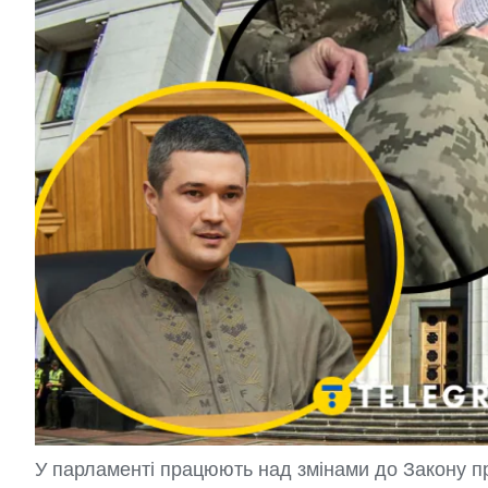
У парламенті працюють над змінами до Закону п