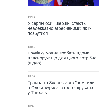
Дата публікації
19:04
У серпні оси і шершні стають
неадекватно агресивними: як їх
позбутися
Дата публікації
18:59
Бруківку можна зробити вдома
власноруч: що для цього потрібно
(відео)
Дата публікації
18:57
Трампа та Зеленського "помітили"
в Одесі: курйозне фото віруситься
у Threads
Дата публікації
18:46