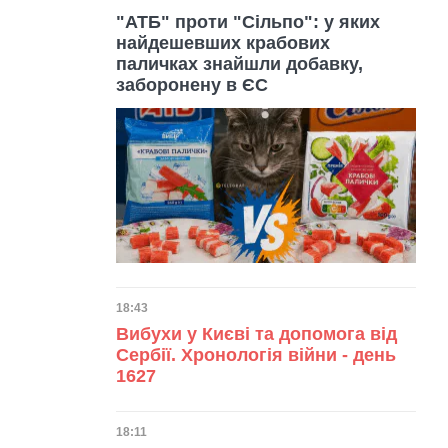
"АТБ" проти "Сільпо": у яких
найдешевших крабових
паличках знайшли добавку,
заборонену в ЄС
Дата публікації
18:43
Вибухи у Києві та допомога від
Сербії. Хронологія війни - день
1627
Дата публікації
18:11