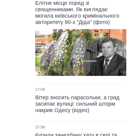
Елітне місце поряд зі
священниками. Як виглядає
могила київського кримінального
авторитету 90-х "Діда" (фото)
Дата публікації
17:59
Вітер зносить парасольки, а град
засипає вулиці: сильний шторм
накрив Одесу (відео)
Дата публікації
17:58
Купили занедбану хату в селі та