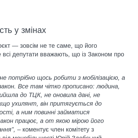
сть у змінах
єкт — зовсім не те саме, що його
 всі депутати вважають, що із Законом про
 не потрібно щось робити з мобілізацією, а
акон. Все там чітко прописано: людина,
ийшла до ТЦК, не оновила дані, не
кщо ухилянт, він притягується до
ості, а ним повинні займатися
закон працює, а от якою мірою його
ння",
– коментує член комітету з
 від монобільшості Юрій Здебський.