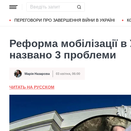
Популярні запити
Маріуполь
Донбас
Зеленський
Л
ПЕРЕГОВОРИ ПРО ЗАВЕРШЕННЯ ВІЙНИ В УКРАЇНІ
К
Реформа мобілізації в
названо 3 проблеми
Марія Назарова
03 квітня, 06:00
Автор
Дата публікації
ЧИТАТЬ НА РУССКОМ