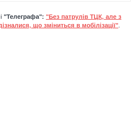
лі
"Телеграфа":
"Без патрулів ТЦК, але з
ізналися, що зміниться в мобілізації"
.