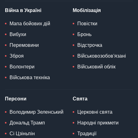
Війна в Україні
Мобілізація
Мапа бойових дій
Повістки
Вибухи
Бронь
Перемовини
Відстрочка
Зброя
Військовозобов'язані
Волонтери
Військовий облік
Військова техніка
Персони
Свята
Володимир Зеленський
Церковні свята
Дональд Трамп
Народні прикмети
Сі Цзіньпін
Традиції