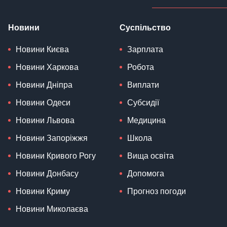
Новини
Суспільство
Новини Києва
Зарплата
Новини Харкова
Робота
Новини Дніпра
Виплати
Новини Одеси
Субсидії
Новини Львова
Медицина
Новини Запоріжжя
Школа
Новини Кривого Рогу
Вища освіта
Новини Донбасу
Допомога
Новини Криму
Прогноз погоди
Новини Миколаєва