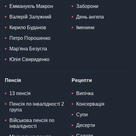
Еммануель Макрон
Заборони
Валерій Залужний
День ангела
Кирило Буданов
Іменини
Петро Порошенко
Мар'яна Безугла
Юлія Свириденко
Пенсія
Рецепти
13 пенсія
Випічка
Пенсія по інвалідності 2
Консервація
група
Супи
Військова пенсія по
Десерти
інвалідності
Салати