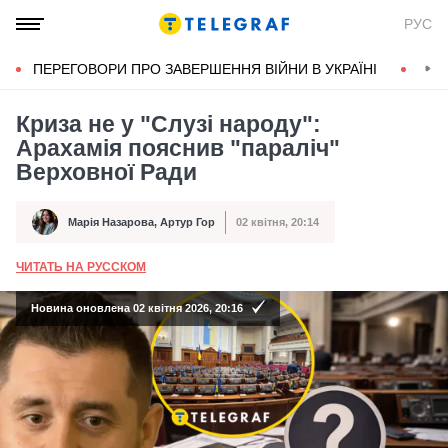
РУС
ПЕРЕГОВОРИ ПРО ЗАВЕРШЕННЯ ВІЙНИ В УКРАЇНІ
КОН
Криза не у "Слузі народу":
Арахамія пояснив "параліч"
Верховної Ради
Марія Назарова
,
Артур Гор
02 квітня, 20:14
Автор
Дата публікації
ЧИТАТЬ НА РУССКОМ
А
Новина оновлена 02 квітня 2026, 20:16