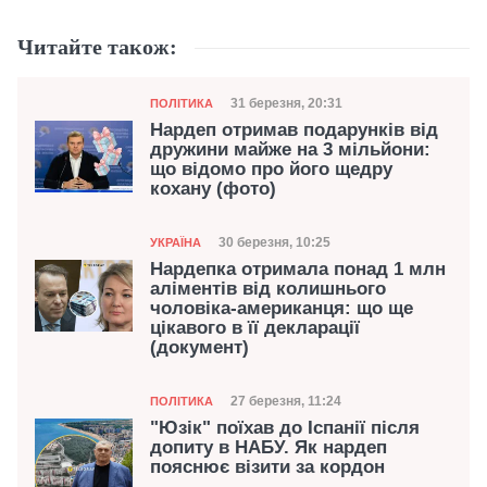
Читайте також:
Категорія
Дата публікації
31 березня, 20:31
ПОЛІТИКА
Нардеп отримав подарунків від
дружини майже на 3 мільйони:
що відомо про його щедру
кохану (фото)
Категорія
Дата публікації
30 березня, 10:25
УКРАЇНА
Нардепка отримала понад 1 млн
аліментів від колишнього
чоловіка-американця: що ще
цікавого в її декларації
(документ)
Категорія
Дата публікації
27 березня, 11:24
ПОЛІТИКА
"Юзік" поїхав до Іспанії після
допиту в НАБУ. Як нардеп
пояснює візити за кордон