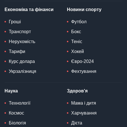
Економіка та фінанси
Новини спорту
Гроші
Футбол
Транспорт
Бокс
Нерухомість
Теніс
Тарифи
Хокей
Курс долара
Євро-2024
Укрзалізниця
Фехтування
Наука
Здоров'я
Технології
Мама і дитя
Космос
Харчування
Біологія
Дієта