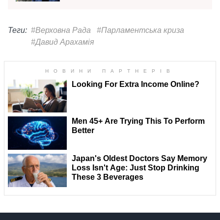
Теги:
#Верховна Рада
#Парламентська криза
#Давид Арахамія