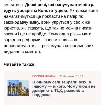
змінитися.
Деякі речі, які озвучував міністр,
йдуть урозріз із Конституцією
. Як тільки вони
намагатимуться це покласти на папір як
законодавчу зміну, вони упруться у своїх же
юристів, які скажуть, що так не можна писати
закони і це не пройде. Тому одна річ — мати
заряд на реформи, і зовсім інша — їх
впроваджувати, — резюмував співрозмовник
видання в комітеті.
Читайте також:
Категорія
Дата публікації
21 березня, 11:31
НОВИНИ УКРАЇНИ
В одному селі забрали всіх, в
іншому — нікого. Чому люди не
довіряють ТЦК, розповіла
нардепка