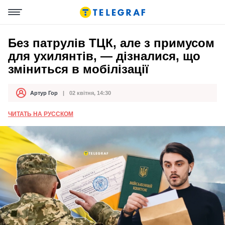
Без патрулів ТЦК, але з примусом
для ухилянтів, — дізналися, що
зміниться в мобілізації
Артур Гор
02 квітня, 14:30
Автор
Дата публікації
ЧИТАТЬ НА РУССКОМ