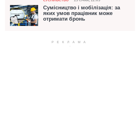
Дата публікації
15 січня, 11:03
Сумісництво і мобілізація: за
яких умов працівник може
отримати бронь