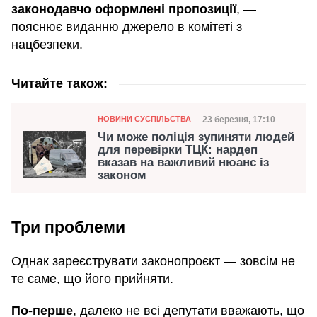
законодавчо оформлені пропозиції
, —
пояснює виданню джерело в комітеті з
нацбезпеки.
Читайте також:
Категорія
Дата публікації
23 березня, 17:10
НОВИНИ СУСПІЛЬСТВА
Чи може поліція зупиняти людей
для перевірки ТЦК: нардеп
вказав на важливий нюанс із
законом
Три проблеми
Однак зареєструвати законопроєкт — зовсім не
те саме, що його прийняти.
По-перше
, далеко не всі депутати вважають, що