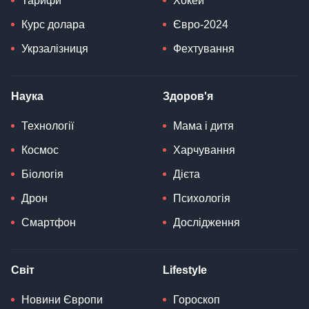
Тарифи
Хокей
Курс долара
Євро-2024
Укрзалізниця
Фехтування
Наука
Здоров'я
Технології
Мама і дитя
Космос
Харчування
Біологія
Дієта
Дрон
Психологія
Смартфон
Дослідження
Світ
Lifestyle
Новини Європи
Гороскоп