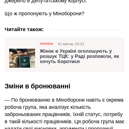
джерело в депутатському корпусі.
Що ж пропонують у Міноборони?
Читайте також:
Категорія
Дата публікації
01 квітня, 15:13
УКРАЇНА
Жінок в Україні оголошують у
розшук ТЦК: у Раді розповіли, як
хочуть боротися
Зміни в бронюванні
— По бронюванню в Міноборони навіть є окрема
робоча група, яка аналізує кількість
заброньованих працівників, їхній статус, потребу
в такій кількості працівників. Ця робоча група має
надати свої висновки, аргументи і пропозиції, —