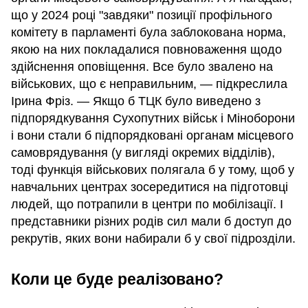
що у 2024 році "завдяки" позиції профільного
комітету в парламенті була заблокована норма,
якою на них покладалися повноваження щодо
здійснення оповіщення. Все було звалено на
військових, що є неправильним, — підкреслила
Ірина Фріз. — Якщо б ТЦК було виведено з
підпорядкування Сухопутних військ і Міноборони
і вони стали б підпорядковані органам місцевого
самоврядування (у вигляді окремих відділів),
тоді функція військових полягала б у тому, щоб у
навчальних центрах зосередитися на підготовці
людей, що потрапили в центри по мобілізації. І
представники різних родів сил мали б доступ до
рекрутів, яких вони набирали б у свої підрозділи.
Коли це буде реалізовано?