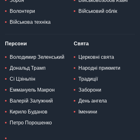
Зброя
Військовозобов'язані
Волонтери
Військовий облік
Військова техніка
Персони
Свята
Володимир Зеленський
Церковні свята
Дональд Трамп
Народні прикмети
Сі Цзіньпін
Традиції
Еммануель Макрон
Заборони
Валерій Залужний
День ангела
Кирило Буданов
Іменини
Петро Порошенко