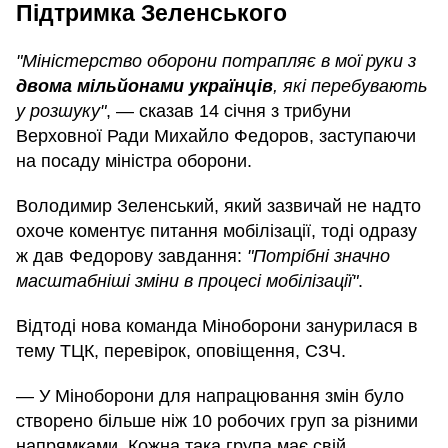
Підтримка Зеленського
"Міністерство оборони потрапляє в мої руки з
двома мільйонами українців
, які перебувають
у розшуку"
, — сказав 14 січня з трибуни
Верховної Ради Михайло Федоров, заступаючи
на посаду міністра оборони.
Володимир Зеленський, який зазвичай не надто
охоче коментує питання мобілізації, тоді одразу
ж дав Федорову завдання:
"Потрібні значно
масштабніші зміни в процесі мобілізації"
.
Відтоді нова команда Міноборони занурилася в
тему ТЦК, перевірок, оповіщення, СЗЧ.
— У Міноборони для напрацювання змін було
створено більше ніж 10 робочих груп за різними
напрямками. Кожна така група має свій