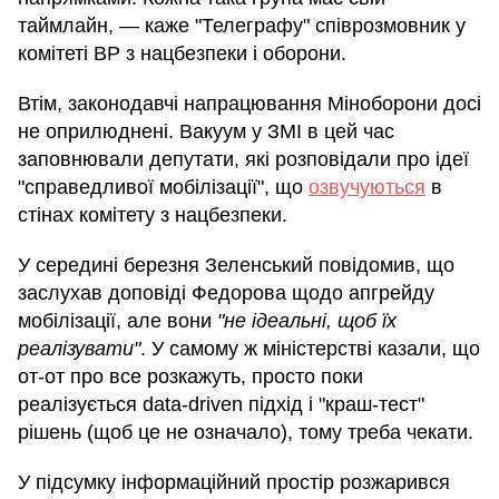
таймлайн, — каже "Телеграфу" співрозмовник у
комітеті ВР з нацбезпеки і оборони.
Втім, законодавчі напрацювання Міноборони досі
не оприлюднені. Вакуум у ЗМІ в цей час
заповнювали депутати, які розповідали про ідеї
"справедливої мобілізації", що
озвучуються
в
стінах комітету з нацбезпеки.
У середині березня Зеленський повідомив, що
заслухав доповіді Федорова щодо апгрейду
мобілізації, але вони
"не ідеальні, щоб їх
реалізувати"
. У самому ж міністерстві казали, що
от-от про все розкажуть, просто поки
реалізується data-driven підхід і "краш-тест"
рішень (щоб це не означало), тому треба чекати.
У підсумку інформаційний простір розжарився