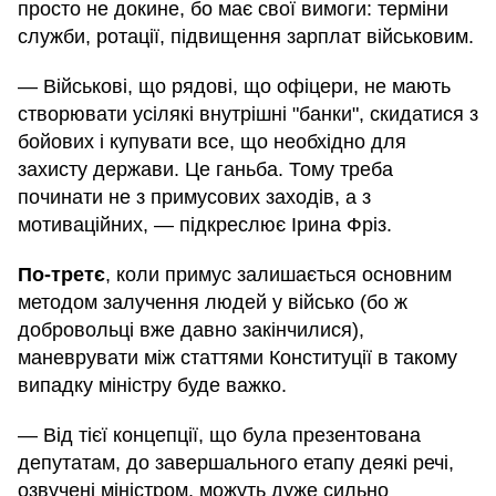
просто не докине, бо має свої вимоги: терміни
служби, ротації, підвищення зарплат військовим.
— Військові, що рядові, що офіцери, не мають
створювати усілякі внутрішні "банки", скидатися з
бойових і купувати все, що необхідно для
захисту держави. Це ганьба. Тому треба
починати не з примусових заходів, а з
мотиваційних, — підкреслює Ірина Фріз.
По-третє
, коли примус залишається основним
методом залучення людей у військо (бо ж
добровольці вже давно закінчилися),
маневрувати між статтями Конституції в такому
випадку міністру буде важко.
— Від тієї концепції, що була презентована
депутатам, до завершального етапу деякі речі,
озвучені міністром, можуть дуже сильно