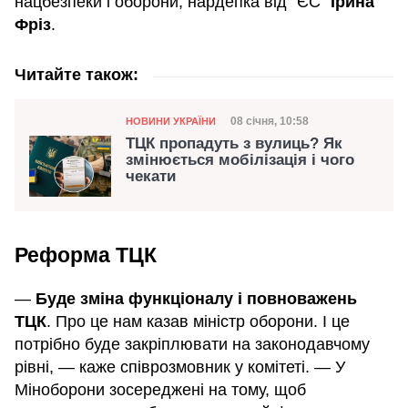
нацбезпеки і оборони, нардепка від "ЄС"
Ірина
Фріз
.
Читайте також:
Категорія
Дата публікації
08 січня, 10:58
НОВИНИ УКРАЇНИ
ТЦК пропадуть з вулиць? Як
змінюється мобілізація і чого
чекати
Реформа ТЦК
—
Буде зміна функціоналу і повноважень
ТЦК
. Про це нам казав міністр оборони. І це
потрібно буде закріплювати на законодавчому
рівні, — каже співрозмовник у комітеті. — У
Міноборони зосереджені на тому, щоб