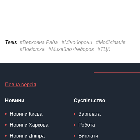
Теги:
#Верховна Рада
#Міноборони
#Мобілізація
#Повістка
#Михайло Федоров
#ТЦК
Повна версія
Новини
Суспільство
Новини Києва
Зарплата
Новини Харкова
Робота
Новини Дніпра
Виплати