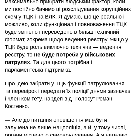
максимально прибрати людський фактор, коли
ми постійно бачимо ці розслідування корупційних
схем у ТЦК і на ВЛК. Я думаю, що це реально і
можливо, коли функціонал і повноваження ТЦК
буде змінено і переведено в більш технічний
формат, зокрема щодо ведення реєстру. Якщо у
ТЦК буде роль виключно технічна — ведення
реєстру, то
не буде потреби у військових
патрулях
. Та для цього потрібна і
парламентська підтримка.
Про ідею забрати у ТЦК функції патрулювання
та перевірок і передати їх поліції днями зазначав
і член комітету, нардеп від "Голосу" Роман
Костенко.
— Але до питання оповіщення має бути
залучена не лише Нацполіція, а й, у тому числі,
органи місцевого самоврядування. А я нагадаю,