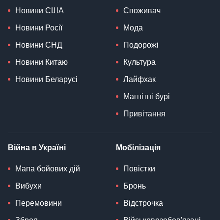
Новини США
Споживач
Новини Росії
Мода
Новини СНД
Подорожі
Новини Китаю
Культура
Новини Беларусі
Лайфхак
Магнітні бурі
Привітання
Війна в Україні
Мобілізація
Мапа бойових дій
Повістки
Вибухи
Бронь
Перемовини
Відстрочка