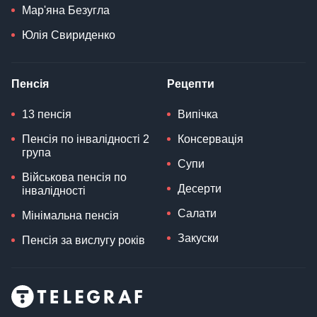
Мар'яна Безугла
Юлія Свириденко
Пенсія
Рецепти
13 пенсія
Випічка
Пенсія по інвалідності 2
Консервація
група
Супи
Військова пенсія по
Десерти
інвалідності
Салати
Мінімальна пенсія
Закуски
Пенсія за вислугу років