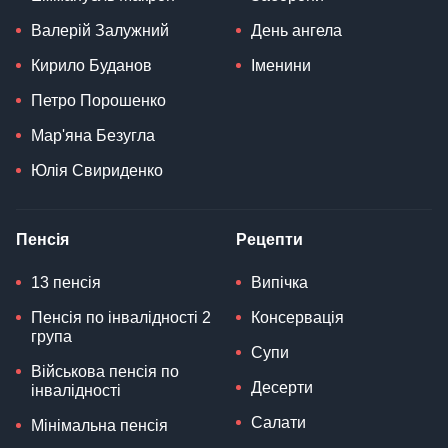
Валерій Залужний
День ангела
Кирило Буданов
Іменини
Петро Порошенко
Мар'яна Безугла
Юлія Свириденко
Пенсія
Рецепти
13 пенсія
Випічка
Пенсія по інвалідності 2
Консервація
група
Супи
Військова пенсія по
Десерти
інвалідності
Салати
Мінімальна пенсія