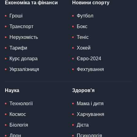
Економіка та фінанси
Новини спорту
Гроші
Футбол
Транспорт
Бокс
Нерухомість
Теніс
Тарифи
Хокей
Курс долара
Євро-2024
Укрзалізниця
Фехтування
Наука
Здоров'я
Технології
Мама і дитя
Космос
Харчування
Біологія
Дієта
Дрон
Психологія