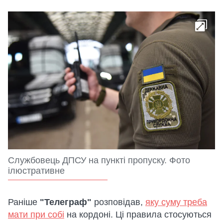
Службовець ДПСУ на пункті пропуску. Фото
ілюстративне
Раніше
"Телеграф"
розповідав,
яку суму треба
мати при собі
на кордоні. Ці правила стосуються