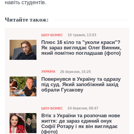
навіть студентів.
Читайте також:
Категорія
Дата публікації
10 травня, 13:03
ШОУ-БІЗНЕС
Плюс 16 кіло та "уколи краси"?
Як зараз виглядає Олег Винник,
який помітно погладшав (фото)
Категорія
Дата публікації
26 березня, 15:25
УКРАЇНА
Повернувся в Україну та одразу
під суд. Який запобіжний захід
обрали Гусакову
Категорія
Дата публікації
24 березня, 08:47
ШОУ-БІЗНЕС
Втік з України та розпочав нове
життя: де зараз єдиний онук
Софії Ротару і як він виглядає
(фото)