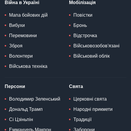
Війна в Україні
Мобілізація
Мапа бойових дій
Повістки
Вибухи
Бронь
Перемовини
Відстрочка
Зброя
Військовозобов'язані
Волонтери
Військовий облік
Військова техніка
Персони
Свята
Володимир Зеленський
Церковні свята
Дональд Трамп
Народні прикмети
Сі Цзіньпін
Традиції
Еммануель Макрон
Заборони