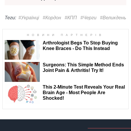
Теги:
#Українці
#Кордон
#КПП
#Черги
#Великдень