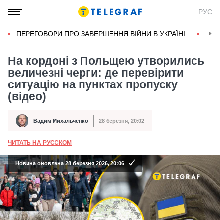
РУС
ПЕРЕГОВОРИ ПРО ЗАВЕРШЕННЯ ВІЙНИ В УКРАЇНІ
КОН
На кордоні з Польщею утворились
величезні черги: де перевірити
ситуацію на пунктах пропуску
(відео)
Вадим Михальченко
28 березня, 20:02
Автор
Дата публікації
ЧИТАТЬ НА РУССКОМ
А
Новина оновлена 28 березня 2026, 20:06