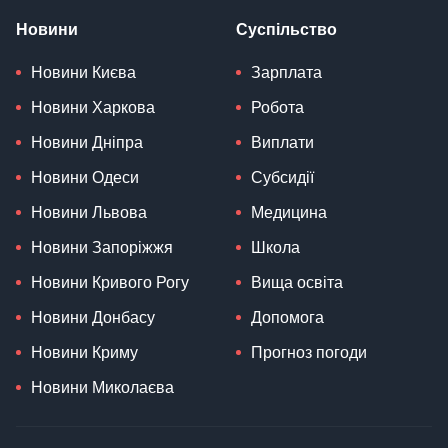
Новини
Суспільство
Новини Києва
Зарплата
Новини Харкова
Робота
Новини Дніпра
Виплати
Новини Одеси
Субсидії
Новини Львова
Медицина
Новини Запоріжжя
Школа
Новини Кривого Рогу
Вища освіта
Новини Донбасу
Допомога
Новини Криму
Прогноз погоди
Новини Миколаєва