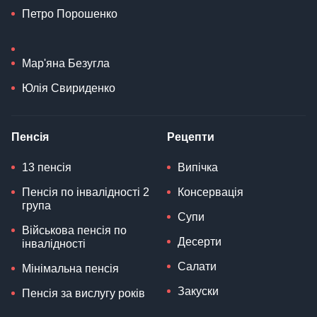
Петро Порошенко
Мар'яна Безугла
Юлія Свириденко
Пенсія
Рецепти
13 пенсія
Випічка
Пенсія по інвалідності 2
Консервація
група
Супи
Військова пенсія по
Десерти
інвалідності
Салати
Мінімальна пенсія
Закуски
Пенсія за вислугу років