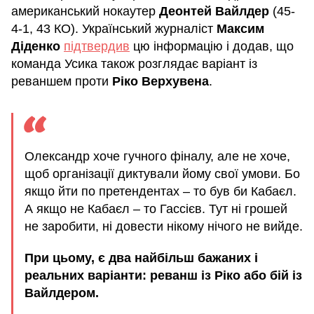
американський нокаутер
Деонтей Вайлдер
(45-
4-1, 43 КО). Український журналіст
Максим
Діденко
підтвердив
цю інформацію і додав, що
команда Усика також розглядає варіант із
реваншем проти
Ріко Верхувена
.
Олександр хоче гучного фіналу, але не хоче,
щоб організації диктували йому свої умови. Бо
якщо йти по претендентах – то був би Кабаєл.
А якщо не Кабаєл – то Гассієв. Тут ні грошей
не заробити, ні довести нікому нічого не вийде.
При цьому, є два найбільш бажаних і
реальних варіанти: реванш із Ріко або бій із
Вайлдером.