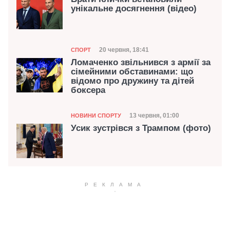
унікальне досягнення (відео)
Категорія
Дата публікації
20 червня, 18:41
СПОРТ
Ломаченко звільнився з армії за
сімейними обставинами: що
відомо про дружину та дітей
боксера
Категорія
Дата публікації
13 червня, 01:00
НОВИНИ СПОРТУ
Усик зустрівся з Трампом (фото)