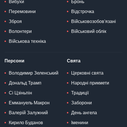
Вибухи
Бронь
Перемовини
Відстрочка
Зброя
Військовозобов'язані
Волонтери
Військовий облік
Військова техніка
Персони
Свята
Володимир Зеленський
Церковні свята
Дональд Трамп
Народні прикмети
Сі Цзіньпін
Традиції
Еммануель Макрон
Заборони
Валерій Залужний
День ангела
Кирило Буданов
Іменини