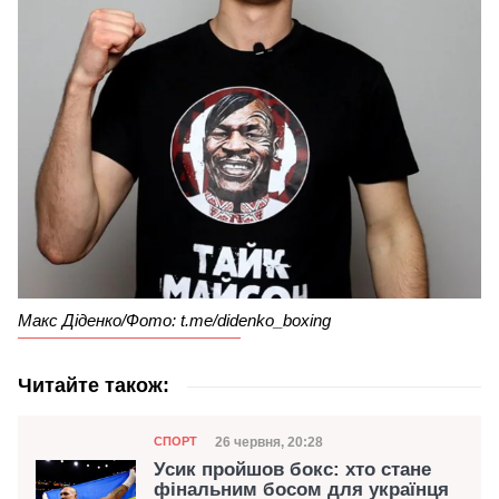
Макс Діденко/Фото: t.me/didenko_boxing
Читайте також:
Категорія
Дата публікації
26 червня, 20:28
СПОРТ
Усик пройшов бокс: хто стане
фінальним босом для українця