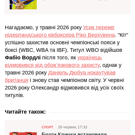
Нагадаємо, у травні 2026 року
Усик переміг
нідерландського кікбоксера Ріко Верхувена
. "Кіт"
успішно захистив основні чемпіонські пояси у
боксі (WBC, WBA та IBF). Титул WBO відійшов
Фабіо Вордлі
після того, як
українець
відмовився від обов’язкового захисту
, однак у
травні 2026 року
Даніель Дюбуа нокаутував
британця
і знову став чемпіоном світу. У червні
2026 року Олександр відмовився від усіх своїх
титулів.
Читайте також:
Категорія
Дата публікації
26 червня, 17:32
СПОРТ
Брати Клички встановили