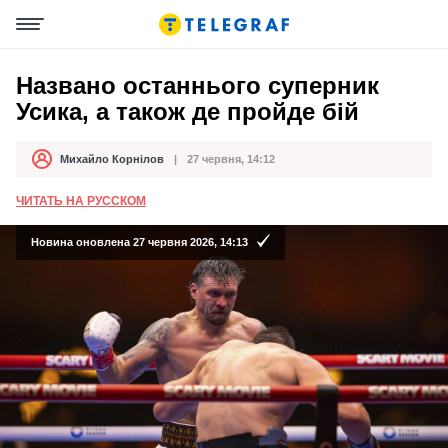
Названо останнього суперник
Усика, а також де пройде бій
Михайло Корнілов
27 червня, 14:12
Автор
Дата публікації
ЧИТАТЬ НА РУССКОМ
Новина оновлена 27 червня 2026, 14:13