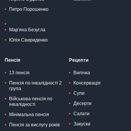
Петро Порошенко
Мар'яна Безугла
Юлія Свириденко
Пенсія
Рецепти
13 пенсія
Випічка
Пенсія по інвалідності 2
Консервація
група
Супи
Військова пенсія по
Десерти
інвалідності
Салати
Мінімальна пенсія
Закуски
Пенсія за вислугу років