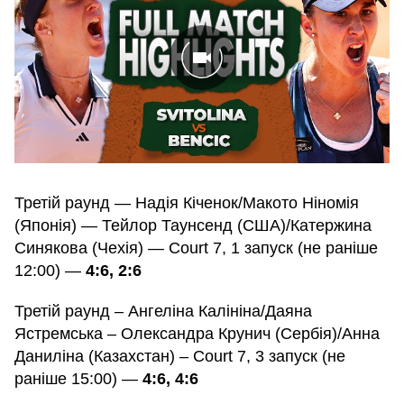
Третій раунд — Надія Кіченок/Макото Ніномія
(Японія) — Тейлор Таунсенд (США)/Катержина
Синякова (Чехія) — Court 7, 1 запуск (не раніше
12:00) —
4:6, 2:6
Третій раунд – Ангеліна Калініна/Даяна
Ястремська – Олександра Крунич (Сербія)/Анна
Даниліна (Казахстан) – Court 7, 3 запуск (не
раніше 15:00) —
4:6, 4:6