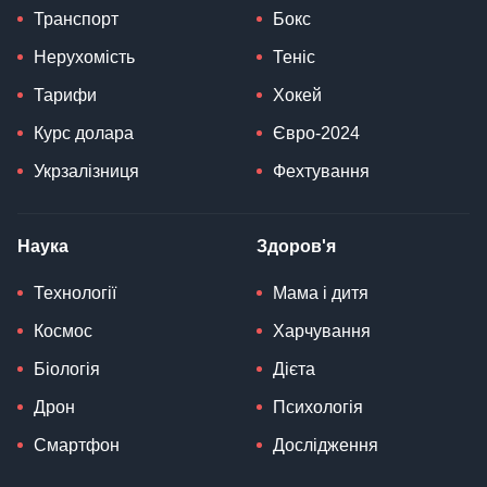
Транспорт
Бокс
Нерухомість
Теніс
Тарифи
Хокей
Курс долара
Євро-2024
Укрзалізниця
Фехтування
Наука
Здоров'я
Технології
Мама і дитя
Космос
Харчування
Біологія
Дієта
Дрон
Психологія
Смартфон
Дослідження