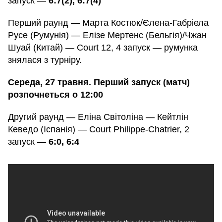
запуск —
6:7(2), 6:7(4)
Перший раунд — Марта Костюк/Єлена-Габріела
Русе (Румунія) — Елізе Мертенс (Бельгія)/Чжан
Шуай (Китай) — Court 12, 4 запуск — румунка
знялася з турніру.
Середа, 27 травня. Перший запуск (матч)
розпочнеться о 12:00
Другий раунд — Еліна Світоліна — Кейтлін
Кеведо (Іспанія) — Court Philippe-Chatrier, 2
запуск —
6:0, 6:4