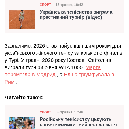
Категорія
Дата публікації
16 травня, 18:42
СПОРТ
Українська тенісистка виграла
престижний турнір (відео)
Зазначимо, 2026 став найуспішнішим роком для
українського жіночого тенісу за кількістю фіналів
у Турі. У травні 2026 року Костюк і Світоліна
виграли турніри рівня WTA 1000.
Марта
перемогла в Мадриді
, а
Еліна тріумфувала в
Римі
.
Читайте також:
Категорія
Дата публікації
03 травня, 17:48
СПОРТ
Російську тенісистку цькують
співвітчизники: вийшла на матч