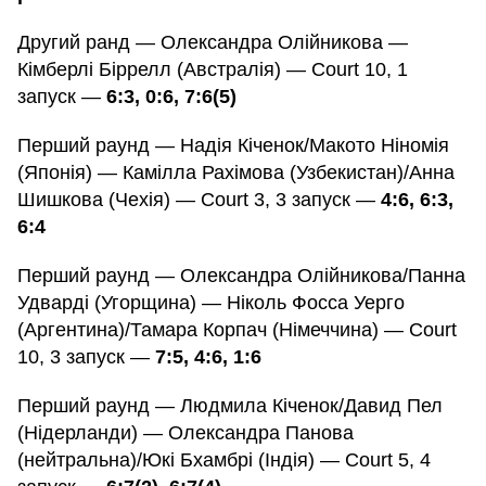
Другий ранд — Олександра Олійникова —
Кімберлі Біррелл (Австралія) — Court 10, 1
запуск —
6:3, 0:6, 7:6(5)
Перший раунд — Надія Кіченок/Макото Ніномія
(Японія) — Камілла Рахімова (Узбекистан)/Анна
Шишкова (Чехія) — Court 3, 3 запуск —
4:6, 6:3,
6:4
Перший раунд — Олександра Олійникова/Панна
Удварді (Угорщина) — Ніколь Фосса Уерго
(Аргентина)/Тамара Корпач (Німеччина) — Court
10, 3 запуск —
7:5, 4:6, 1:6
Перший раунд — Людмила Кіченок/Давид Пел
(Нідерланди) — Олександра Панова
(нейтральна)/Юкі Бхамбрі (Індія) — Court 5, 4