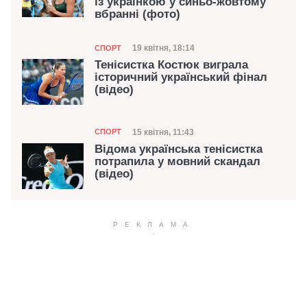
із українкою у синьо-жовтому
вбранні (фото)
Категорія
Дата публікації
19 квітня, 18:14
СПОРТ
Тенісистка Костюк виграла
історичний український фінал
(відео)
Категорія
Дата публікації
15 квітня, 11:43
СПОРТ
Відома українська тенісистка
потрапила у мовний скандал
(відео)