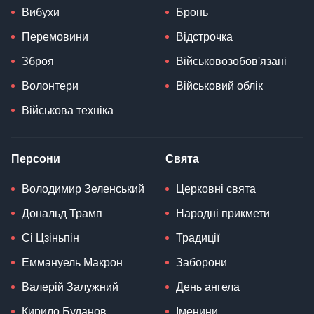
Вибухи
Бронь
Перемовини
Відстрочка
Зброя
Військовозобов'язані
Волонтери
Військовий облік
Військова техніка
Персони
Свята
Володимир Зеленський
Церковні свята
Дональд Трамп
Народні прикмети
Сі Цзіньпін
Традиції
Еммануель Макрон
Заборони
Валерій Залужний
День ангела
Кирило Буданов
Іменини