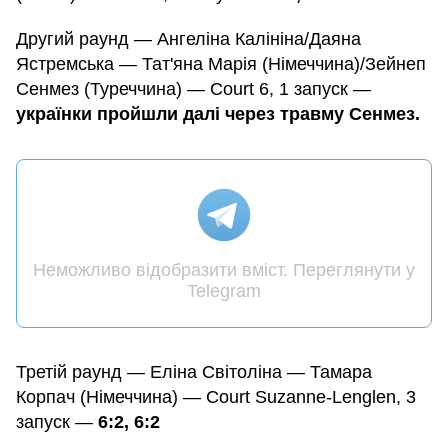
Другий раунд — Ангеліна Калініна/Даяна
Ястремська — Тат'яна Марія (Німеччина)/Зейнеп
Сенмез (Туреччина) — Court 6, 1 запуск —
українки пройшли далі через травму Сенмез.
Неможливо відобразити вміст. Переглянути у
Telegram
Третій раунд — Еліна Світоліна — Тамара
Корпач (Німеччина) — Court Suzanne-Lenglen, 3
запуск —
6:2, 6:2