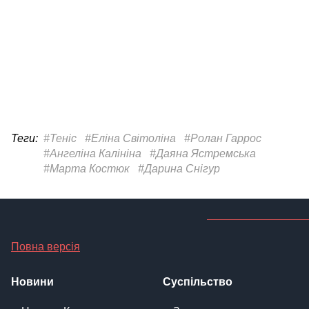
Теги:
#Теніс
#Еліна Світоліна
#Ролан Гаррос
#Ангеліна Калініна
#Даяна Ястремська
#Марта Костюк
#Дарина Снігур
Повна версія
Новини
Суспільство