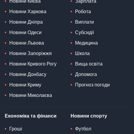
Новини Києва
Зарплата
Новини Харкова
Робота
Новини Дніпра
Виплати
Новини Одеси
Субсидії
Новини Львова
Медицина
Новини Запоріжжя
Школа
Новини Кривого Рогу
Вища освіта
Новини Донбасу
Допомога
Новини Криму
Прогноз погоди
Новини Миколаєва
Економіка та фінанси
Новини спорту
Гроші
Футбол