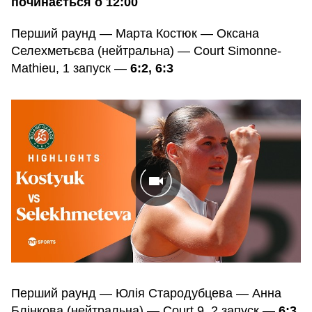
починається о 12:00
Перший раунд — Марта Костюк — Оксана
Селехметьєва (нейтральна) — Court Simonne-
Mathieu, 1 запуск —
6:2, 6:3
Перший раунд — Юлія Стародубцева — Анна
Блінкова (нейтральна) — Court 9, 2 запуск —
6:3,