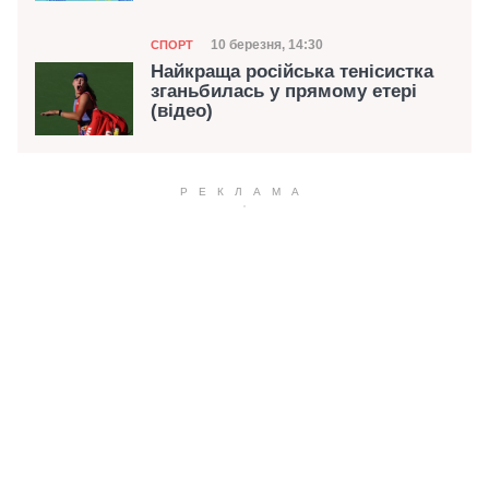
Категорія
Дата публікації
10 березня, 14:30
СПОРТ
Найкраща російська тенісистка
зганьбилась у прямому етері
(відео)