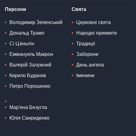
Персони
Свята
Володимир Зеленський
Церковні свята
Дональд Трамп
Народні прикмети
Сі Цзіньпін
Традиції
Еммануель Макрон
Заборони
Валерій Залужний
День ангела
Кирило Буданов
Іменини
Петро Порошенко
Мар'яна Безугла
Юлія Свириденко