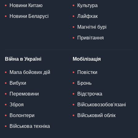
Новини Китаю
Культура
Новини Беларусі
Лайфхак
Магнітні бурі
Привітання
Війна в Україні
Мобілізація
Мапа бойових дій
Повістки
Вибухи
Бронь
Перемовини
Відстрочка
Зброя
Військовозобов'язані
Волонтери
Військовий облік
Військова техніка