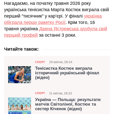
Нагадаємо, на початку травня 2026 року
українська тенісистка Марта Костюк виграла свій
перший "тисячник" у кар’єрі. У фіналі
українка
обіграла першу ракетку Росії
. Крім того, 16
травня українка
Даяна Ястремська здобула свій
перший трофей
за останні 3 роки.
Читайте також:
Категорія
Дата публікації
19 квітня, 18:14
СПОРТ
Тенісистка Костюк виграла
історичний український фінал
(відео)
Категорія
Дата публікації
11 квітня, 18:22
СПОРТ
Україна — Польща: результати
матчів Світоліної, Костюк та
сестер Кіченок (відео)