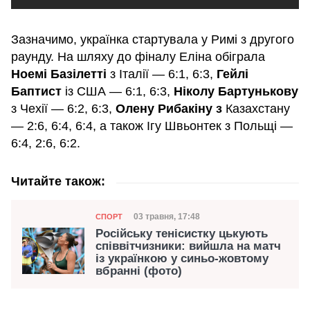
Зазначимо, українка стартувала у Римі з другого
раунду. На шляху до фіналу Еліна обіграла
Ноемі Базілетті
з Італії — 6:1, 6:3,
Гейлі
Баптист
із США — 6:1, 6:3,
Ніколу Бартунькову
з Чехії — 6:2, 6:3,
Олену Рибакіну
з
Казахстану
— 2:6, 6:4, 6:4, а також Ігу Швьонтек з Польщі —
6:4, 2:6, 6:2.
Читайте також:
Категорія
Дата публікації
03 травня, 17:48
СПОРТ
Російську тенісистку цькують
співвітчизники: вийшла на матч
із українкою у синьо-жовтому
вбранні (фото)