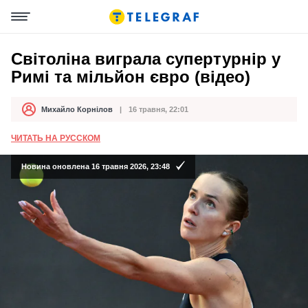
Світоліна виграла супертурнір у
Римі та мільйон євро (відео)
Михайло Корнілов
16 травня, 22:01
Автор
Дата публікації
ЧИТАТЬ НА РУССКОМ
Новина оновлена 16 травня 2026, 23:48