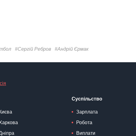
тбол
#Сергій Ребров
#Андрій Єрмак
сія
Суспільство
Києва
Зарплата
Харкова
Робота
Дніпра
Виплати