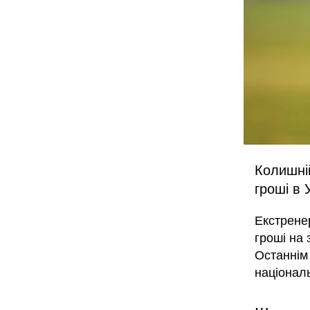
Колишні
гроші в 
Екстрене
гроші на 
Останнім
націонал