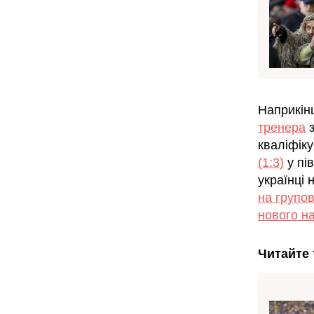
Наприкінц
тренера
з
кваліфік
(1:3)
у пі
українці
на групов
нового н
Читайте 