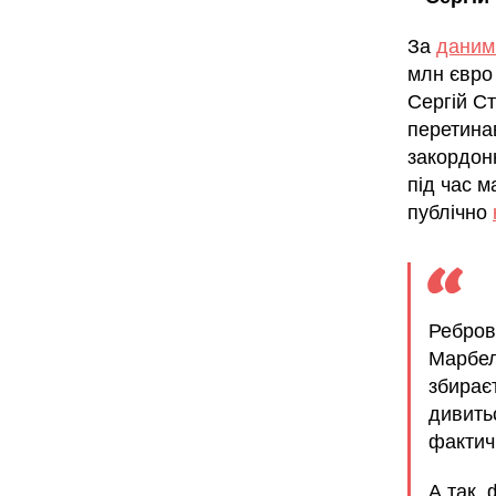
За
даним
млн євро 
Сергій С
перетина
закордон
під час м
публічно
Ребров 
Марбель
збираєт
дивитьс
фактич
А так, 