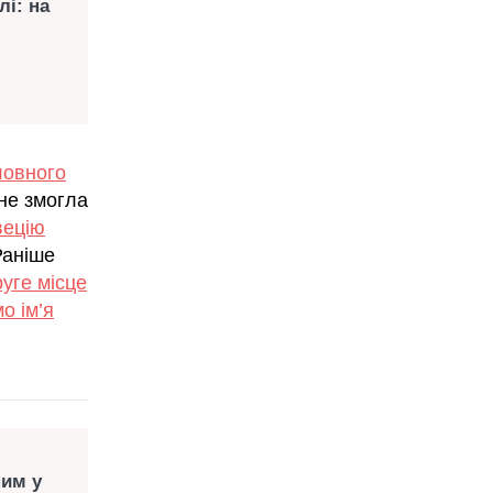
і: на
ловного
 не змогла
вецію
Раніше
уге місце
о ім’я
ним у