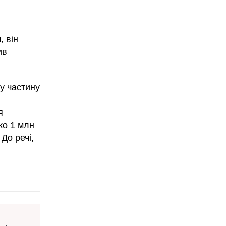
, він
ив
шу частину
я
ко 1 млн
До речі,