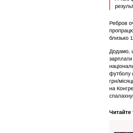
результ
Ребров оч
пропрацю
близько 1
Додамо, 
зарплати
націонал
футболу (
грн/місяц
на Конгре
спалахн
Читайте 