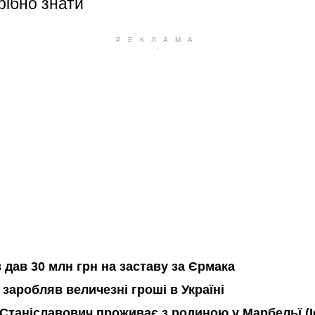
рібно знати
 дав 30 млн грн на заставу за Єрмака
 заробляв величезні гроші в Україні
 Станіславович проживає з родиною у Марбельї (І