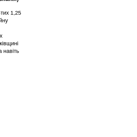
втих 1,25
ійну
,
х
ківщині
а навіть