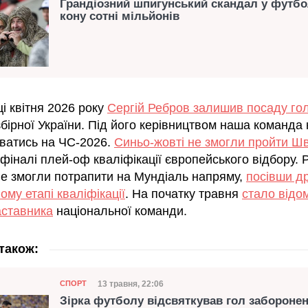
Грандіозний шпигунський скандал у футбол
кону сотні мільйонів
і квітня 2026 року
Сергій Ребров залишив посаду го
бірної України. Під його керівництвом наша команда
уватись на ЧС-2026.
Синьо-жовті не змогли пройти Ш
вфіналі плей-оф кваліфікації європейського відбору. 
 не змогли потрапити на Мундіаль напряму,
посівши др
ому етапі кваліфікації
. На початку травня
стало відом
аставника
національної команди.
також:
Категорія
Дата публікації
13 травня, 22:06
СПОРТ
Зірка футболу відсвяткував гол забороне