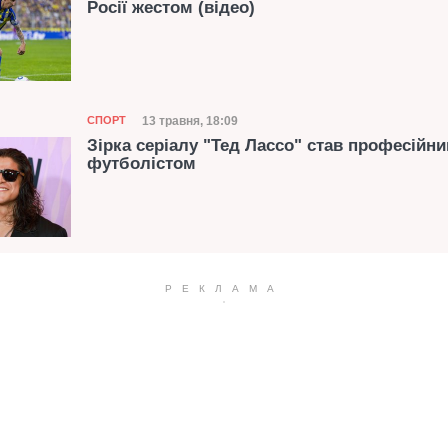
Росії жестом (відео)
Категорія
Дата публікації
13 травня, 18:09
СПОРТ
Зірка серіалу "Тед Лассо" став професійн
футболістом