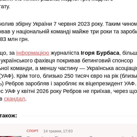
ату.
олив збірну України 7 червня 2023 року. Таким чином
вав у національній команді майже три роки та зароб
83 млн грн.
що, за
інформацією
журналіста
Ігоря Бурбаса
, біль
 українського фахівця покривав бетинговий спонсор
ьної команди, а меншу частину — Українська асоціаці
УАФ). Крім того, близько 250 тисяч євро на рік (близь
ь) Ребров заробляв і заробляє як віцепрезидент УАФ. 
с УАФ у квітні 2026 року Ребров не приїхав, через що
ув
скандал
.
також:
Категорія
Дата публікації
14 травня, 17:03
СПОРТ