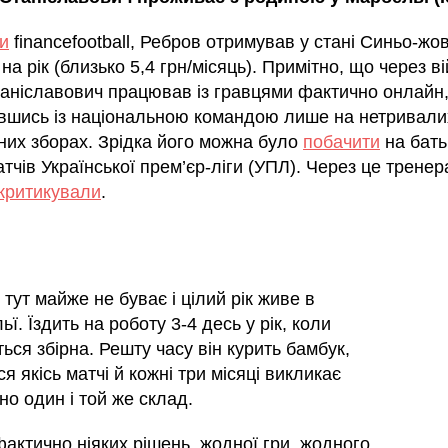
и
financefootball, Ребров отримував у стані Синьо-жо
на рік (близько 5,4 грн/місяць). Примітно, що через в
таніславович працював із гравцями фактично онлайн
вшись із національною командою лише на нетривали
них зборах. Зрідка його можна було
побачити
на бать
атчів Української прем’єр-ліги (УПЛ). Через це тренер
критикували
.
тут майже не буває і цілий рік живе в
ї. Їздить на роботу 3-4 десь у рік, коли
ься збірна. Решту часу він курить бамбук,
я якісь матчі й кожні три місяці викликає
но один і той же склад.
фактично ніяких рішень, жодної гри, жодного