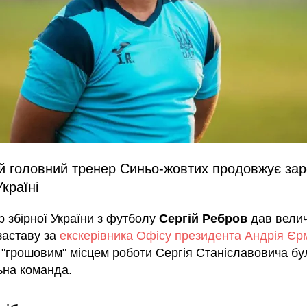
й головний тренер Синьо-жовтих продовжує за
Україні
р збірної України з футболу
Сергій Ребров
дав велич
заставу за
екскерівника Офісу президента Андрія Єр
 "грошовим" місцем роботи Сергія Станіславовича бу
ьна команда.