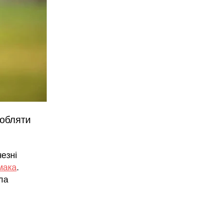
робляти
езні
мака
.
ла