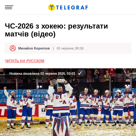
ЧС-2026 з хокею: результати
матчів (відео)
Михайло Корнілов
01 червня, 00:16
Автор
Дата публікації
ЧИТАТЬ НА РУССКОМ
Новина оновлена 01 червня 2026, 01:01