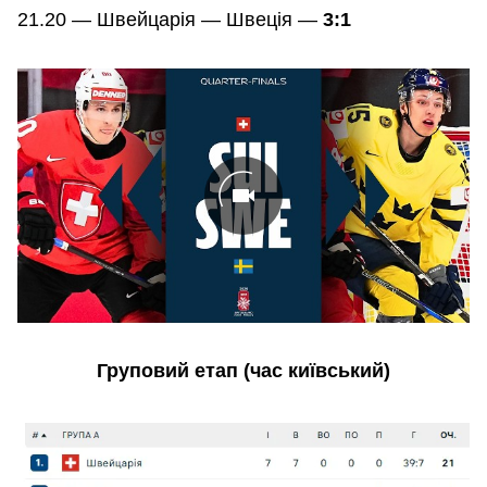
21.20 — Швейцарія — Швеція —
3:1
Груповий етап (час київський)