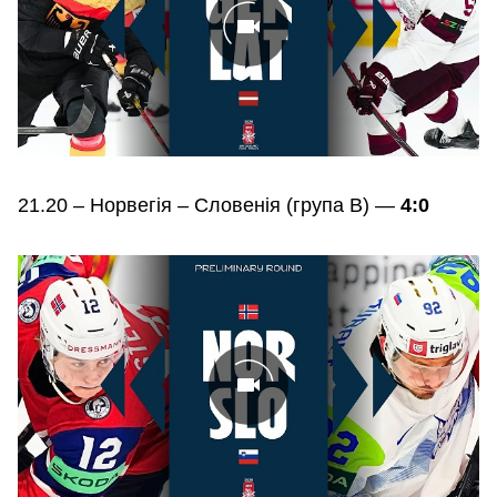
21.20 – Норвегія – Словенія (група В) —
4:0