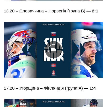
13.20 – Словаччина – Норвегія (група В) —
2:1
17.20 – Угорщина – Фінляндія (група А) —
1:4