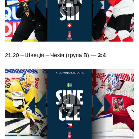
21.20 – Швеція – Чехія (група В) —
3:4