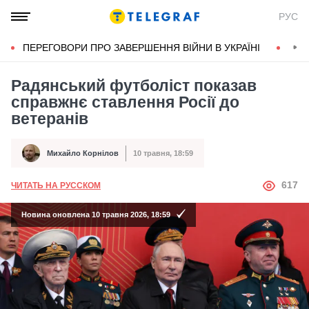
РУС
ПЕРЕГОВОРИ ПРО ЗАВЕРШЕННЯ ВІЙНИ В УКРАЇНІ
КОН
Радянський футболіст показав
справжнє ставлення Росії до
ветеранів
Михайло Корнілов
10 травня, 18:59
Автор
Дата публікації
АВТОР
617
ЧИТАТЬ НА РУССКОМ
Новина оновлена 10 травня 2026, 18:59