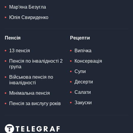
Мар'яна Безугла
Юлія Свириденко
Пенсія
Рецепти
13 пенсія
Випічка
Пенсія по інвалідності 2
Консервація
група
Супи
Військова пенсія по
Десерти
інвалідності
Салати
Мінімальна пенсія
Закуски
Пенсія за вислугу років