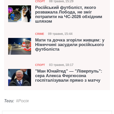
Категорія
Дата публікації
08 травня, 15:29
СПОРТ
Російський футболіст, якого
розважала Лобода, не зміг
потрапити на ЧС-2026 обхідним
шляхом
Категорія
Дата публікації
09 травня, 15:44
CRIME
Мати та дочка згоріли живцем: у
Німеччині засудили російського
футболіста
Категорія
Дата публікації
03 травня, 18:17
СПОРТ
"Ман Юнайтед" — "Ліверпуль":
сера Алекса Фергюсона
госпіталізували прямо з матчу
Теги:
#Росія