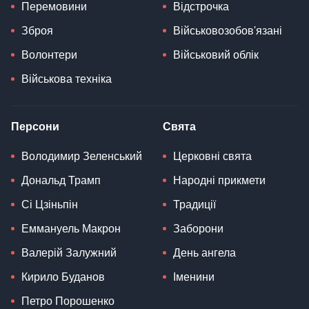
Перемовини
Відстрочка
Зброя
Військовозобов'язані
Волонтери
Військовий облік
Військова техніка
Персони
Свята
Володимир Зеленський
Церковні свята
Дональд Трамп
Народні прикмети
Сі Цзіньпін
Традиції
Еммануель Макрон
Заборони
Валерій Залужний
День ангела
Кирило Буданов
Іменини
Петро Порошенко