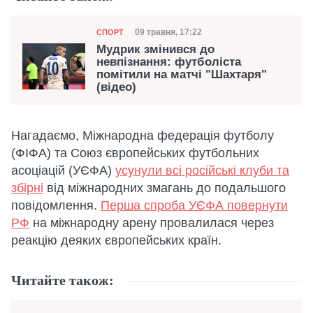
Категорія
Дата публікації
09 травня, 17:22
СПОРТ
Мудрик змінився до
невпізнання: футболіста
помітили на матчі "Шахтаря"
(відео)
Нагадаємо, Міжнародна федерація футболу
(ФІФА) та Союз європейських футбольних
асоціацій (УЄФА)
усунули всі російські клуби та
збірні
від міжнародних змагань до подальшого
повідомлення.
Перша спроба УЄФА повернути
РФ
на міжнародну арену провалилася через
реакцію деяких європейських країн.
Читайте також: