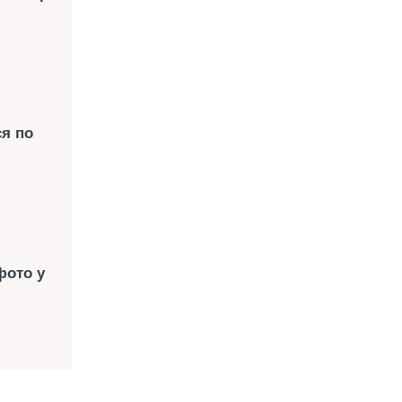
ся по
фото у