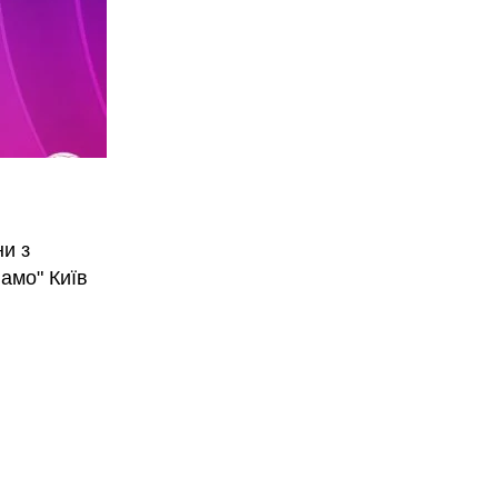
ни з
амо" Київ