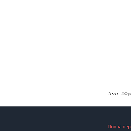
Теги:
#Фу
Повна вер