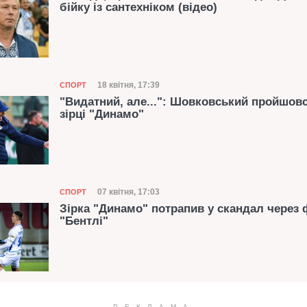
бійку із сантехніком (відео)
Категорія
Дата публікації
18 квітня, 17:39
СПОРТ
"Видатний, але...": Шовковський пройшов
зірці "Динамо"
Категорія
Дата публікації
07 квітня, 17:03
СПОРТ
Зірка "Динамо" потрапив у скандал через 
"Бентлі"