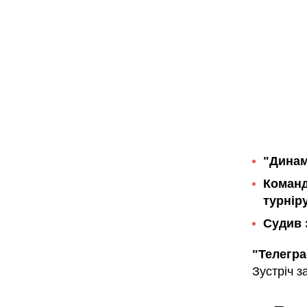
"Динам
Команд
турнір
Судив 
"Телегр
Зустріч 