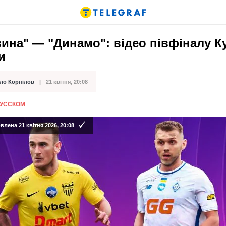
ина" — "Динамо": відео півфіналу К
и
ло Корнілов
21 квітня, 20:08
ації
РУССКОМ
лена 21 квітня 2026, 20:08