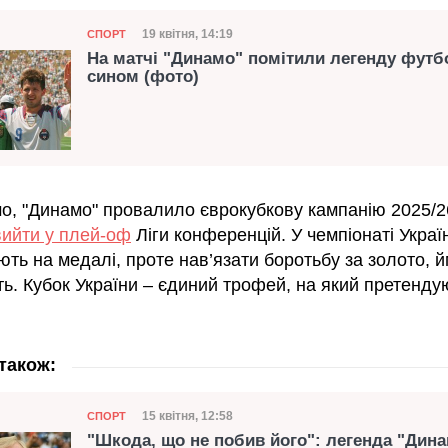
Категорія
Дата публікації
19 квітня, 14:19
СПОРТ
На матчі "Динамо" помітили легенду футбо
сином (фото)
о, "Динамо" провалило єврокубкову кампанію 2025/2
вийти у плей-оф
Ліги конференцій. У чемпіонаті Украї
ть на медалі, проте нав’язати боротьбу за золото, й
ь. Кубок України – єдиний трофей, на який претенду
також:
Категорія
Дата публікації
15 квітня, 12:58
СПОРТ
"Шкода, що не побив його": легенда "Дин