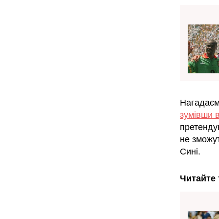
Нагадаєм
зумівши 
претендую
не зможут
Сині.
Читайте 