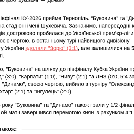
ед грою "Буковина" — "Динамо"
івфінал КУ-2026 прийме Тернопіль. "Буковина" та "Д
на стадіоні імені Шухевича. Зазначимо, напередодні
ців достроково пробилася до Української прем’єр-ліги
оєю чергою, в останньому турі найвищого дивізіону
ту України
здолали "Зорю" (3:1)
, але залишилися на 5
і.
о, "Буковина" на шляху до півфіналу Кубка України 
 (3:0), "Карпати" (1:0), "Ниву" (2:1) та ЛНЗ (0:0, 5:4 з
. "Динамо", своєю чергою, вибило з турніру "Олексан
хтар" (2:1) та "Інгулець" (2:0)
року "Буковина" та "Динамо" також грали у 1/2 фіна
Той матч завершився перемогою киян із рахунком 4:1
також: