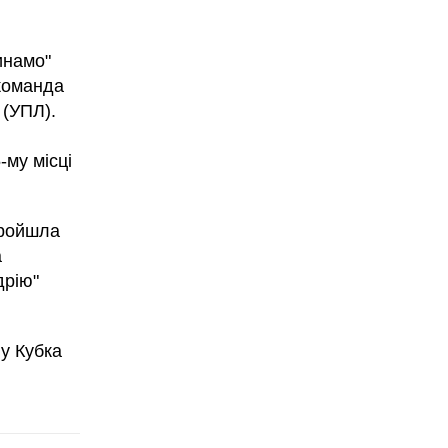
инамо"
 команда
 (УПЛ).
-му місці
пройшла
а
дрію"
лу Кубка
.