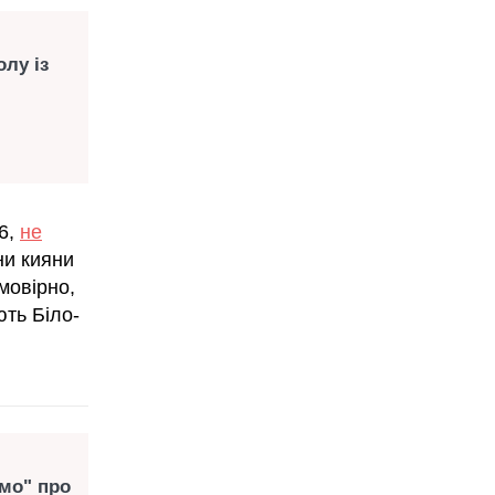
лу із
6,
не
ни кияни
мовірно,
ють Біло-
амо" про