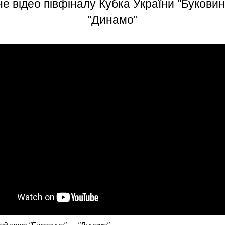
е відео півфіналу Кубка України "Букови
"Динамо"