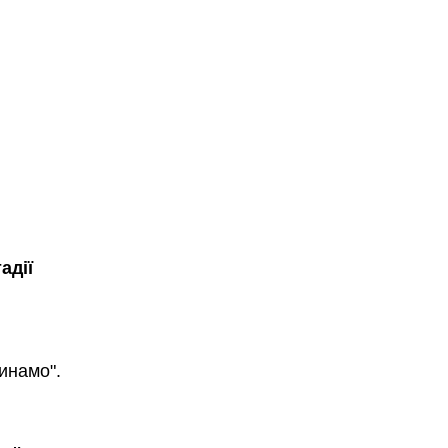
адії
инамо".