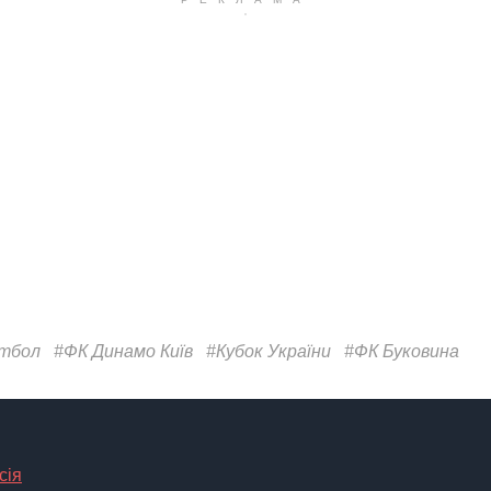
тбол
#ФК Динамо Київ
#Кубок України
#ФК Буковина
сія