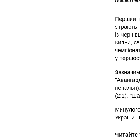
Новини пер
Перший п
зіграють 
із Чернів
Кияни, св
чемпіона
у першост
Зазначим
"Авангард"
пенальті)
(2:1), "Ша
Минулого 
України. 
Читайте 