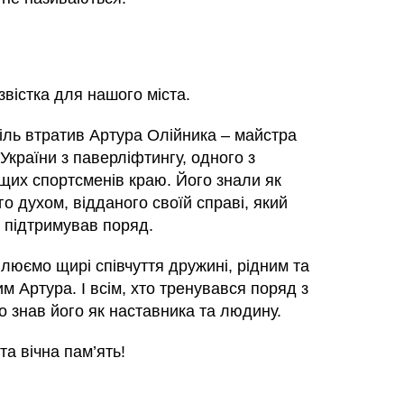
звістка для нашого міста.
іль втратив Артура Олійника – майстра
України з паверліфтингу, одного з
щих спортсменів краю. Його знали як
о духом, відданого своїй справі, який
 підтримував поряд.
люємо щирі співчуття дружині, рідним та
м Артура. І всім, хто тренувався поряд з
о знав його як наставника та людину.
та вічна пам’ять!