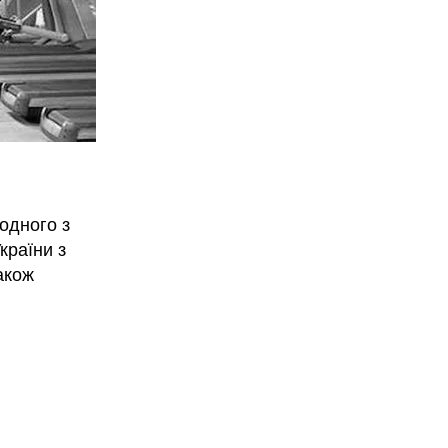
одного з
країни з
акож