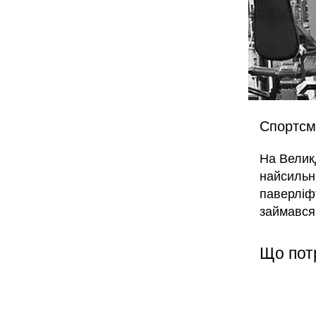
Спортсм
На Велик
найсильні
паверліф
займався
Що пот