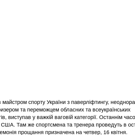
в майстром спорту України з паверліфтингу, неоднор
ризером та переможцем обласних та всеукраїнських
ів, виступав у важкій ваговій категорії. Останнім час
 США. Там же спортсмена та тренера проведуть в о
емонія прощання призначена на четвер, 16 квітня.