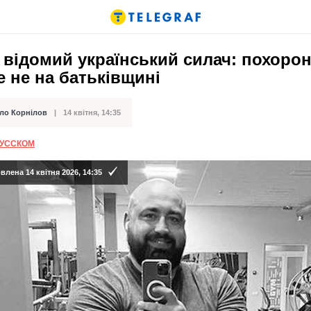
відомий український силач: похоро
 не на батьківщині
ло Корнілов
14 квітня, 14:35
ації
РУССКОМ
лена 14 квітня 2026, 14:35