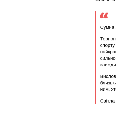
Сумна 
Терноп
спорту 
найкра
сильног
завжди
Вислов
близьки
ним, хт
Світла 