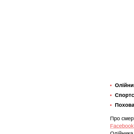
Олійни
Спортс
Похова
Про смер
Facebook
Олійника