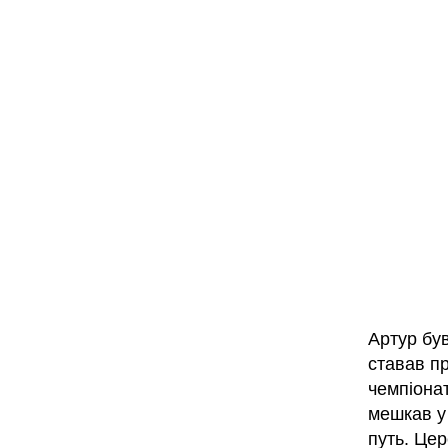
Артур бу
ставав п
чемпіонат
мешкав у
путь. Цер