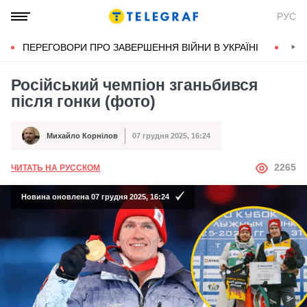
РУС
ПЕРЕГОВОРИ ПРО ЗАВЕРШЕННЯ ВІЙНИ В УКРАЇНІ
КОН
Російський чемпіон зганьбився
після гонки (фото)
Михайло Корнілов
07 грудня 2025, 16:24
Автор
Дата публікації
АВТОР
2265
ЧИТАТЬ НА РУССКОМ
Новина оновлена 07 грудня 2025, 16:24