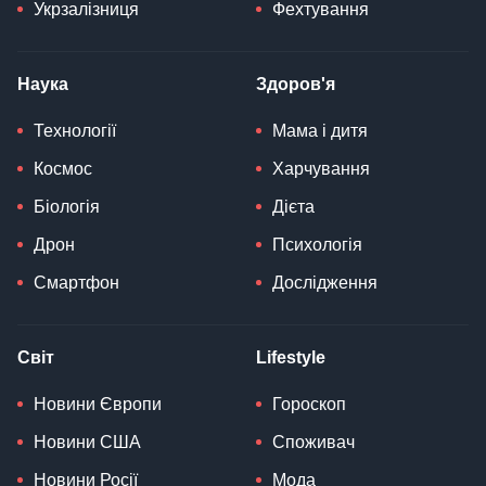
Укрзалізниця
Фехтування
Наука
Здоров'я
Технології
Мама і дитя
Космос
Харчування
Біологія
Дієта
Дрон
Психологія
Смартфон
Дослідження
Світ
Lifestyle
Новини Європи
Гороскоп
Новини США
Споживач
Новини Росії
Мода