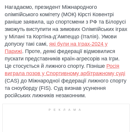
Нагадаємо, президент Міжнародного
олімпійського комітету (МОК) Кірсті Ковентрі
раніше заявила, що спортсмени з РФ та Білорусі
зможуть виступити на зимових Олімпійських іграх
у Мілані та Кортіна-д’Ампеццо (Італія). Умови
допуску такі самі,
які були на Іграх-2024 у
Парижі
. Проте, деякі федерації відмовилися
пускати представників країн-агресорів на Ігри.
Це стосується й лижного спорту. Пізніше
Росія
виграла позов у Спортивному арбітражному суді
(CAS) до Міжнародної федерації лижного спорту
та сноуборду (FIS). Суд визнав усунення
російських лижників незаконним.