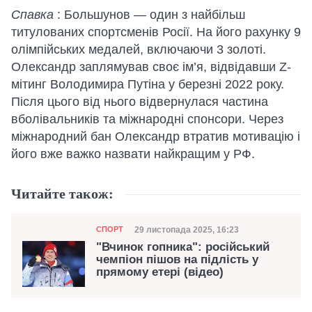
Спавка
: Большунов — один з найбільш
титулованих спортсменів Росії. На його рахунку 9
олімпійських медалей, включаючи 3 золоті.
Олександр заплямував своє ім’я, відвідавши Z-
мітинг Володимира Путіна у березні 2022 року.
Після цього від нього відвернулася частина
вболівальників та міжнародні спонсори. Через
міжнародний бан Олександр втратив мотивацію і
його вже важко назвати найкращим у РФ.
Читайте також:
Категорія
Дата публікації
29 листопада 2025, 16:23
СПОРТ
"Вчинок гопника": російський
чемпіон пішов на підлість у
прямому етері (відео)