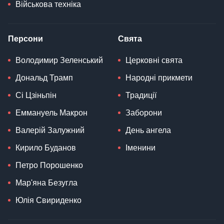
Військова техніка
Персони
Свята
Володимир Зеленський
Церковні свята
Дональд Трамп
Народні прикмети
Сі Цзіньпін
Традиції
Еммануель Макрон
Заборони
Валерій Залужний
День ангела
Кирило Буданов
Іменини
Петро Порошенко
Мар'яна Безугла
Юлія Свириденко