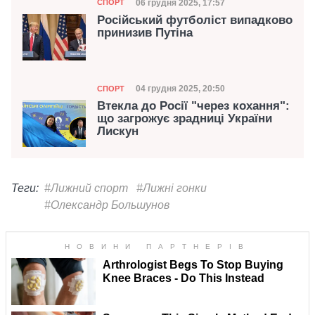
Категорія
Дата публікації
06 грудня 2025, 17:57
СПОРТ
Російський футболіст випадково
принизив Путіна
Категорія
Дата публікації
04 грудня 2025, 20:50
СПОРТ
Втекла до Росії "через кохання":
що загрожує зрадниці України
Лискун
Теги:
#Лижний спорт
#Лижні гонки
#Олександр Большунов