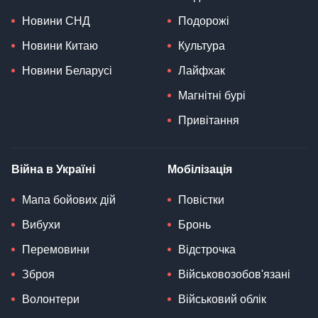
Новини СНД
Подорожі
Новини Китаю
Культура
Новини Беларусі
Лайфхак
Магнітні бурі
Привітання
Війна в Україні
Мобілізація
Мапа бойових дій
Повістки
Вибухи
Бронь
Перемовини
Відстрочка
Зброя
Військовозобов'язані
Волонтери
Військовий облік