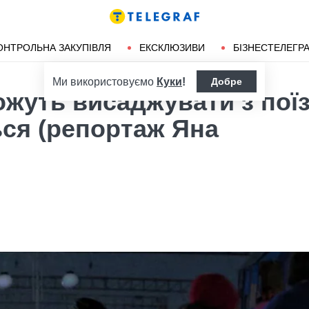
ендліз
Херсон
ОНТРОЛЬНА ЗАКУПІВЛЯ
ЕКСКЛЮЗИВИ
БІЗНЕСТЕЛЕГР
Ми використовуємо
Куки
!
Добре
ожуть висаджувати з пої
ься (репортаж Яна