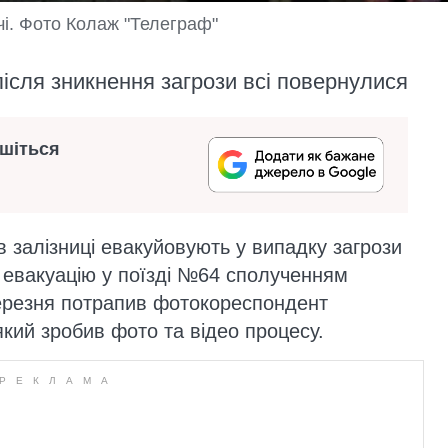
і. Фото Колаж "Телеграф"
ісля зникнення загрози всі повернулися
ишіться
в залізниці евакуйовують у випадку загрози
у евакуацію у поїзді №64 сполученням
 березня потрапив фотокореспондент
 який зробив фото та відео процесу.