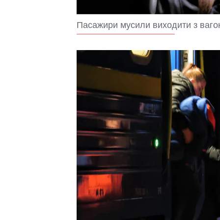
Пасажири мусили виходити з вагон