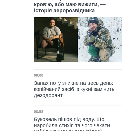
кров'ю, або маю вижити, —
історія аеророзвідника
Дата публікації
09:00
Запах поту зникне на весь день:
копійчаний засіб із кухні замінить
дезодорант
Дата публікації
08:58
Буковель пішов під воду. Що
наробила стихія та чого чекати