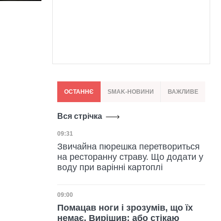
ОСТАННЄ
SMAK-НОВИНИ
ВАЖЛИВЕ
Вся стрічка
Дата публікації
09:31
Звичайна пюрешка перетвориться
на ресторанну страву. Що додати у
воду при варінні картоплі
Дата публікації
09:00
Помацав ноги і зрозумів, що їх
немає. Вирішив: або стікаю