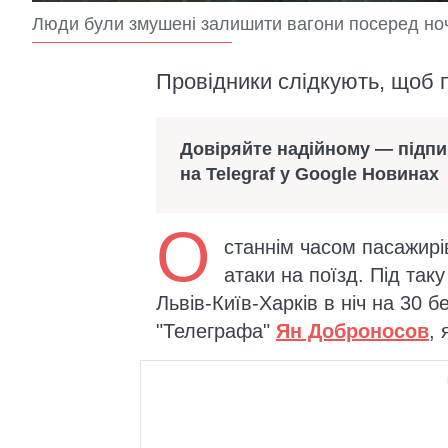
Люди були змушені залишити вагони посеред ноч
Провідники слідкують, щоб п
Довіряйте надійному — підп
на Telegraf у Google Новинах
О
станнім часом пасажирі
атаки на поїзд. Під так
Львів-Київ-Харків в ніч на 30
"Телеграфа"
Ян Доброносов
,