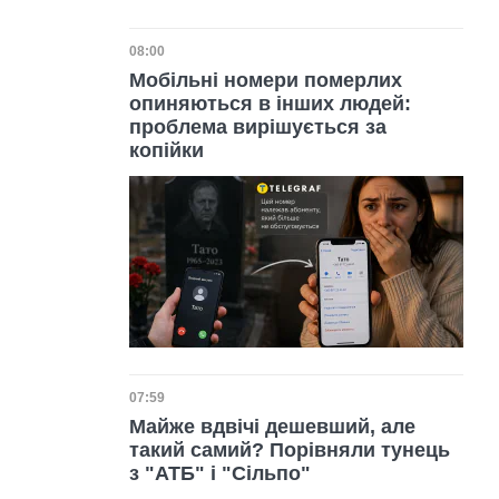
Дата публікації
08:00
Мобільні номери померлих
опиняються в інших людей:
проблема вирішується за
копійки
Дата публікації
07:59
Майже вдвічі дешевший, але
такий самий? Порівняли тунець
з "АТБ" і "Сільпо"