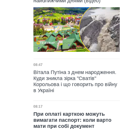
найближчими днями (відео)
Дата публікації
08:47
Вітала Путіна з днем народження.
Куди зникла зірка "Сватів"
Корольова і що говорить про війну
в Україні
Дата публікації
08:17
При оплаті карткою можуть
вимагати паспорт: коли варто
мати при собі документ