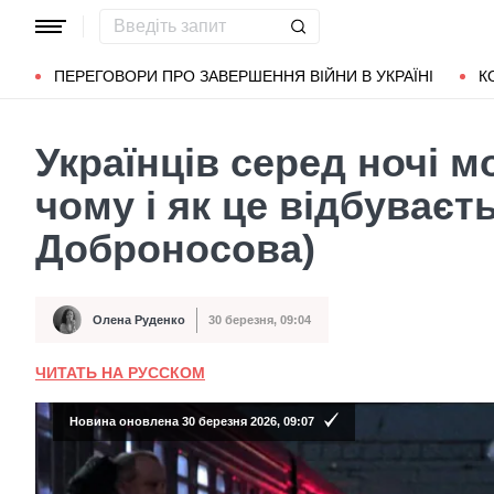
Популярні запити
Маріуполь
Донбас
Зеленський
Л
ПЕРЕГОВОРИ ПРО ЗАВЕРШЕННЯ ВІЙНИ В УКРАЇНІ
К
Українців серед ночі м
чому і як це відбуваєт
Доброносова)
Олена Руденко
30 березня, 09:04
Автор
Дата публікації
ЧИТАТЬ НА РУССКОМ
Новина оновлена 30 березня 2026, 09:07