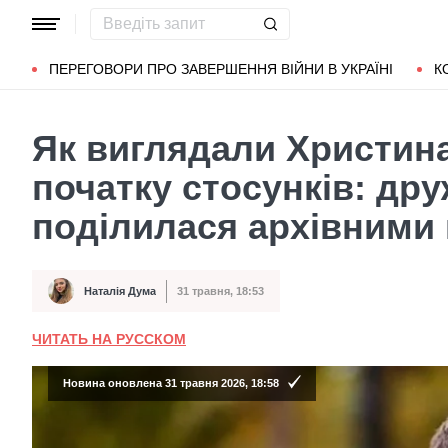
Популярні запити
Маріуполь
Донбас
Зеленський
Л
ПЕРЕГОВОРИ ПРО ЗАВЕРШЕННЯ ВІЙНИ В УКРАЇНІ
К
Як виглядали Христина
початку стосунків: др
поділилася архівними
Наталія Дума
31 травня, 18:53
Автор
Дата публікації
ЧИТАТЬ НА РУССКОМ
Новина оновлена 31 травня 2026, 18:58