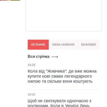
ОСТАННЄ
SMAK-НОВИНИ
ВАЖЛИВЕ
Вся стрічка
Дата публікації
15:25
Кола від "Живчика": де вже можна
купити нові смаки легендарного
напою та скільки вони коштують
Дата публікації
15:23
Щоб не святкувати одночасно з
росіянами. Коли в Україні День