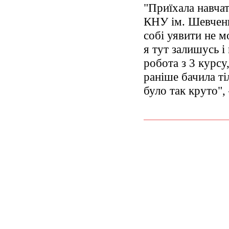
"Приїхала навчат
КНУ ім. Шевченк
собі уявити не м
я тут залишусь і
робота з 3 курсу
раніше бачила ті
було так круто",