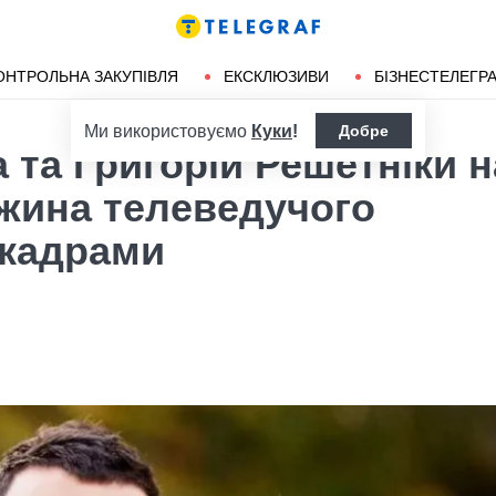
ендліз
Херсон
ОНТРОЛЬНА ЗАКУПІВЛЯ
ЕКСКЛЮЗИВИ
БІЗНЕСТЕЛЕГР
Ми використовуємо
Куки
!
Добре
 та Григорій Решетніки н
ужина телеведучого
 кадрами