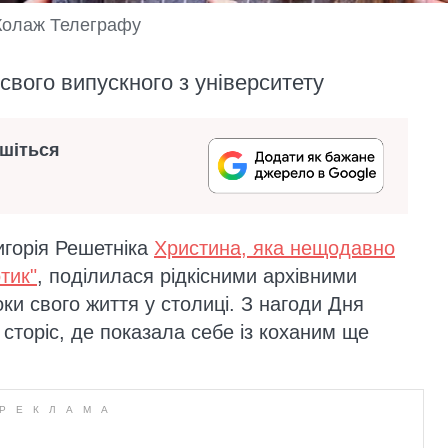
 Колаж Телеграфу
 свого випускного з університету
ишіться
игорія Решетніка
Христина, яка нещодавно
тик"
, поділилася рідкісними архівними
ки свого життя у столиці. З нагоди Дня
сторіс, де показала себе із коханим ще