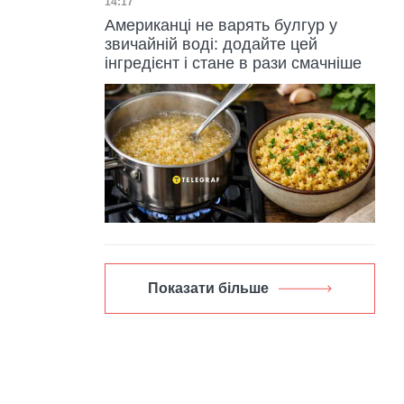
Дата публікації
14:17
Американці не варять булгур у
звичайній воді: додайте цей
інгредієнт і стане в рази смачніше
Показати більше