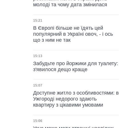
молоді та чому дата змінилася
Дата публікації
15:21
В Європі більше не їдять цей
популярний в Україні овоч, - і ось
що з ним не так
Дата публікації
15:13
Забудьте про йоржики для туалету:
з'явилося дещо краще
Дата публікації
15:07
Доступне житло з особливостями: в
Ужгороді недорого здають
квартиру з цікавими умовами
Дата публікації
15:06