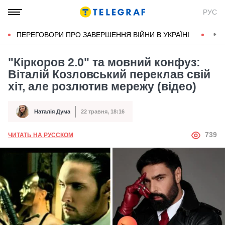
РУС
ПЕРЕГОВОРИ ПРО ЗАВЕРШЕННЯ ВІЙНИ В УКРАЇНІ
КОН
"Кіркоров 2.0" та мовний конфуз:
Віталій Козловський переклав свій
хіт, але розлютив мережу (відео)
Наталія Дума
22 травня, 18:16
Автор
Дата публікації
АВТОР
739
ЧИТАТЬ НА РУССКОМ