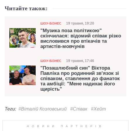
Читайте також:
Категорія
Дата публікації
19 травня, 19:20
ШОУ-БІЗНЕС
"Музика поза політикою"
скінчилася: відомий співак різко
висловився про втікачів та
артистів-мовчунів
Категорія
Дата публікації
19 травня, 17:46
ШОУ-БІЗНЕС
"Позашлюбний син" Віктора
Павліка про родинний звʼязок зі
співаком, ставлення до фанаток
та амбіції: "Мене надихає його
щирість"
Теги:
#Віталій Козловський
#Співак
#Хейт