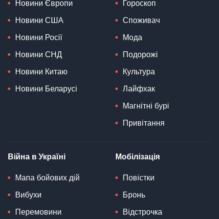
Новини Європи
Гороскоп
Новини США
Споживач
Новини Росії
Мода
Новини СНД
Подорожі
Новини Китаю
Культура
Новини Беларусі
Лайфхак
Магнітні бурі
Привітання
Війна в Україні
Мобілізація
Мапа бойових дій
Повістки
Вибухи
Бронь
Перемовини
Відстрочка