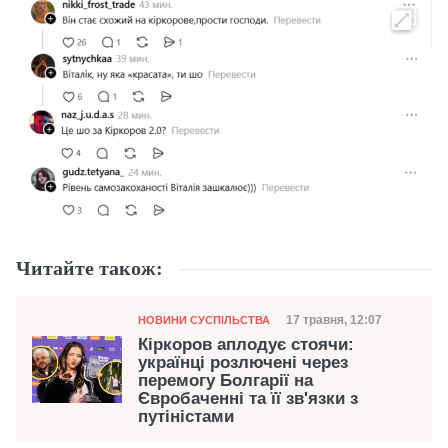
Читайте також:
Категорія
Дата публікації
17 травня, 12:07
НОВИНИ СУСПІЛЬСТВА
Кіркоров аплодує стоячи:
українці розлючені через
перемогу Болгарії на
Євробаченні та її зв'язки з
путіністами