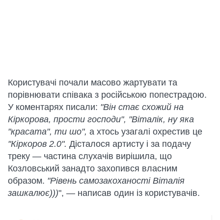
Користувачі почали масово жартувати та
порівнювати співака з російською попестрадою.
У коментарях писали:
"Він стає схожий на
Кіркорова, прости господи", "Віталік, ну яка
"красата", ти шо",
а хтось узагалі охрестив це
"Кіркоров 2.0".
Дісталося артисту і за подачу
треку — частина слухачів вирішила, що
Козловський занадто захопився власним
образом.
"Рівень самозакоханості Віталія
зашкалює)))
", — написав один із користувачів.