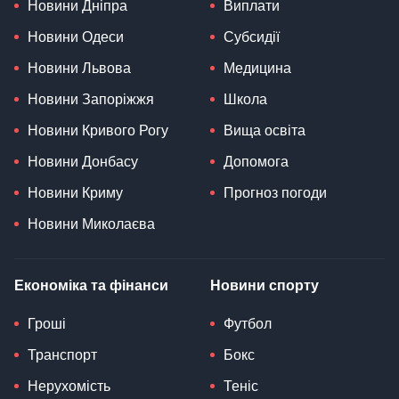
Новини Дніпра
Виплати
Новини Одеси
Субсидії
Новини Львова
Медицина
Новини Запоріжжя
Школа
Новини Кривого Рогу
Вища освіта
Новини Донбасу
Допомога
Новини Криму
Прогноз погоди
Новини Миколаєва
Економіка та фінанси
Новини спорту
Гроші
Футбол
Транспорт
Бокс
Нерухомість
Теніс