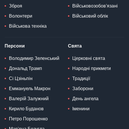
Зброя
Військовозобов'язані
Волонтери
Військовий облік
Військова техніка
Персони
Свята
Володимир Зеленський
Церковні свята
Дональд Трамп
Народні прикмети
Сі Цзіньпін
Традиції
Еммануель Макрон
Заборони
Валерій Залужний
День ангела
Кирило Буданов
Іменини
Петро Порошенко
Мар'яна Безугла