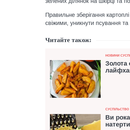
зелених ділянок на шкірці та п
Правильне зберігання картоплі
свіжими, уникнути псування та 
Читайте також:
Категорія
НОВИНИ СУСП
Золота 
лайфхак
Категорія
СУСПІЛЬСТВО
Ви рока
натерти