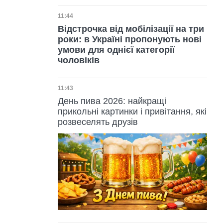
Дата публікації
11:44
Відстрочка від мобілізації на три
роки: в Україні пропонують нові
умови для однієї категорії
чоловіків
Дата публікації
11:43
День пива 2026: найкращі
прикольні картинки і привітання, які
розвеселять друзів