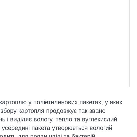
артоплю у поліетиленових пакетах, у яких
я збору картопля продовжує так зване
ь і виділяє вологу, тепло та вуглекислий
, усередині пакета утворюється вологий
одить для появи цвілі та бактерій.