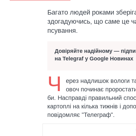
Багато людей роками зберіга
здогадуючись, що саме це ч
псування.
Довіряйте надійному — підп
на Telegraf у Google Новинах
Ч
ерез надлишок вологи та
овоч починає проростати
би. Насправді правильний спос
картоплі на кілька тижнів і до
повідомляє "Телеграф".