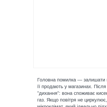
Головна помилка — залишати к
її продають у магазинах. Післ
"дихання": вона споживає кисен
газ. Якщо повітря не циркулює
мікроклімат, який ідеально підх