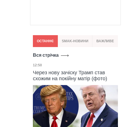
ОСТАННЄ
SMAK-НОВИНИ
ВАЖЛИВЕ
Вся стрічка
Дата публікації
12:50
Через нову зачіску Трамп став
схожим на покійну матір (фото)