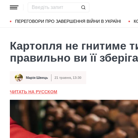
Популярні запити
Маріуполь
Донбас
Зеленський
Л
ПЕРЕГОВОРИ ПРО ЗАВЕРШЕННЯ ВІЙНИ В УКРАЇНІ
К
Картопля не гнитиме т
правильно ви її зберіг
Марія Швець
21 травня, 13:30
Автор
Дата публікації
ЧИТАТЬ НА РУССКОМ