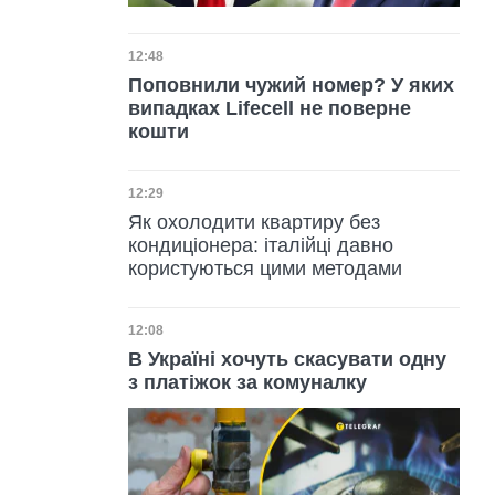
Дата публікації
12:48
Поповнили чужий номер? У яких
випадках Lifecell не поверне
кошти
Дата публікації
12:29
Як охолодити квартиру без
кондиціонера: італійці давно
користуються цими методами
Дата публікації
12:08
В Україні хочуть скасувати одну
з платіжок за комуналку