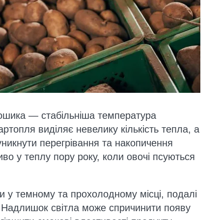
ошика — стабільніша температура
картопля виділяє невелику кількість тепла, а
уникнути перегрівання та накопичення
во у теплу пору року, коли овочі псуються
 у темному та прохолодному місці, подалі
. Надлишок світла може спричинити появу