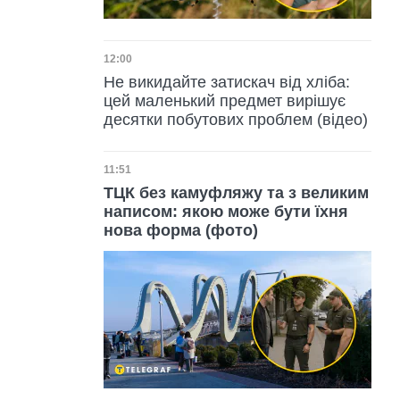
Дата публікації
12:00
Не викидайте затискач від хліба:
цей маленький предмет вирішує
десятки побутових проблем (відео)
Дата публікації
11:51
ТЦК без камуфляжу та з великим
написом: якою може бути їхня
нова форма (фото)