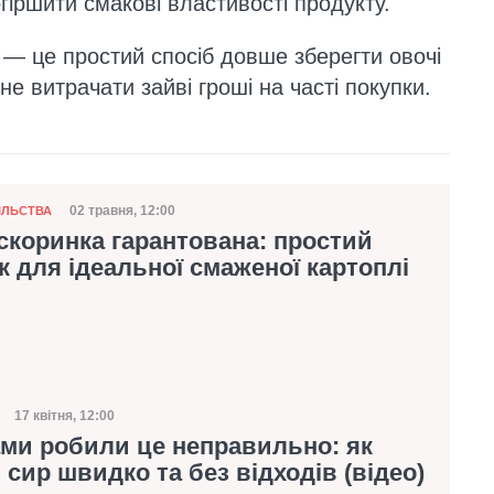
огіршити смакові властивості продукту.
 — це простий спосіб довше зберегти овочі
не витрачати зайві гроші на часті покупки.
02 травня, 12:00
ІЛЬСТВА
Дата публікації
скоринка гарантована: простий
 для ідеальної смаженої картоплі
17 квітня, 12:00
Дата публікації
ми робили це неправильно: як
 сир швидко та без відходів (відео)