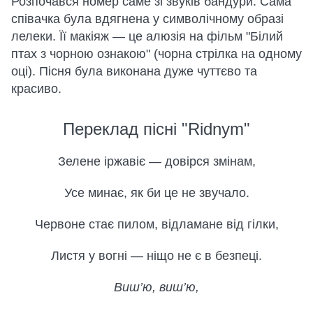
Розпочався номер саме зі звуків бандури. Сама
співачка була вдягнена у символічному образі
лелеки. Її макіяж — це алюзія на фільм "Білий
птах з чорною ознакою" (чорна стрілка на одному
оці). Пісня була виконана дуже чуттєво та
красиво.
Переклад пісні "Ridnym"
Зелене іржавіє — довірся змінам,
Усе минає, як би це не звучало.
Червоне стає пилом, відламане від гілки,
Листя у вогні — ніщо не є в безпеці.
Виш’ю, виш’ю,