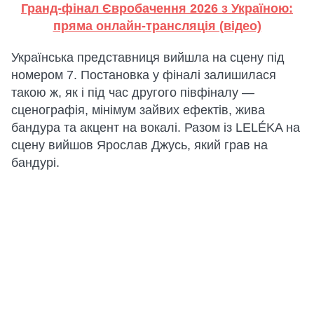
Гранд-фінал Євробачення 2026 з Україною:
пряма онлайн-трансляція (відео)
Українська представниця вийшла на сцену під
номером 7. Постановка у фіналі залишилася
такою ж, як і під час другого півфіналу —
сценографія, мінімум зайвих ефектів, жива
бандура та акцент на вокалі. Разом із LELÉKA на
сцену вийшов Ярослав Джусь, який грав на
бандурі.