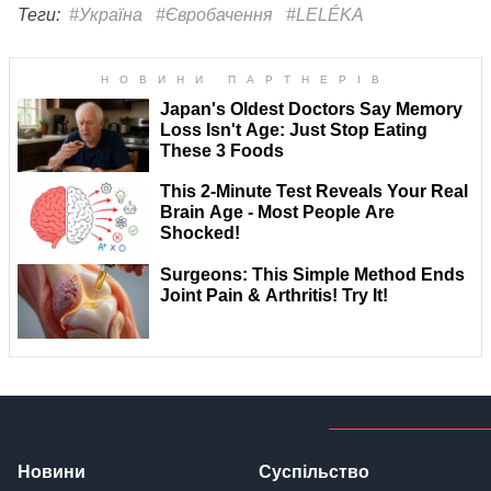
Теги:
#Україна
#Євробачення
#LELÉKA
Новини
Суспільство