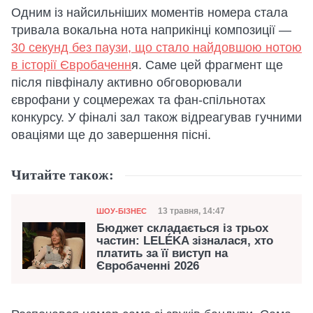
Одним із найсильніших моментів номера стала
тривала вокальна нота наприкінці композиції —
30 секунд без паузи, що стало найдовшою нотою
в історії Євробаченн
я. Саме цей фрагмент ще
після півфіналу активно обговорювали
єврофани у соцмережах та фан-спільнотах
конкурсу. У фіналі зал також відреагував гучними
оваціями ще до завершення пісні.
Читайте також:
Категорія
Дата публікації
13 травня, 14:47
ШОУ-БІЗНЕС
Бюджет складається із трьох
частин: LELÉKA зізналася, хто
платить за її виступ на
Євробаченні 2026