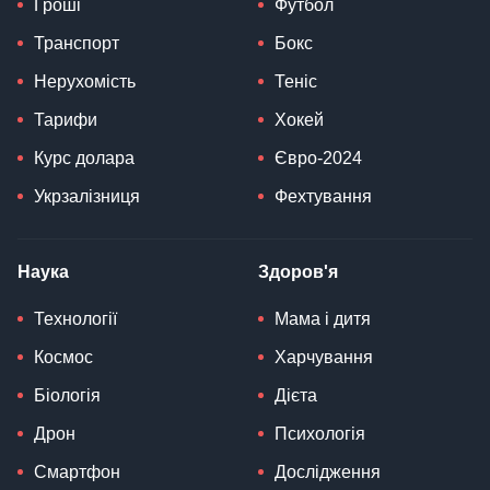
Гроші
Футбол
Транспорт
Бокс
Нерухомість
Теніс
Тарифи
Хокей
Курс долара
Євро-2024
Укрзалізниця
Фехтування
Наука
Здоров'я
Технології
Мама і дитя
Космос
Харчування
Біологія
Дієта
Дрон
Психологія
Смартфон
Дослідження