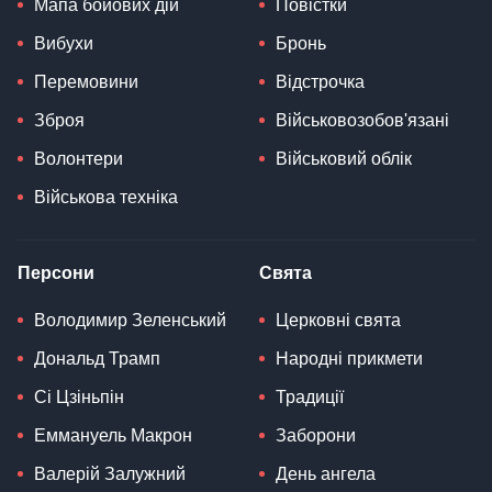
Мапа бойових дій
Повістки
Вибухи
Бронь
Перемовини
Відстрочка
Зброя
Військовозобов'язані
Волонтери
Військовий облік
Військова техніка
Персони
Свята
Володимир Зеленський
Церковні свята
Дональд Трамп
Народні прикмети
Сі Цзіньпін
Традиції
Еммануель Макрон
Заборони
Валерій Залужний
День ангела