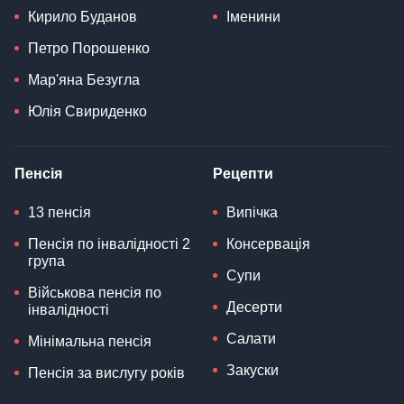
Кирило Буданов
Іменини
Петро Порошенко
Мар'яна Безугла
Юлія Свириденко
Пенсія
Рецепти
13 пенсія
Випічка
Пенсія по інвалідності 2
Консервація
група
Супи
Військова пенсія по
Десерти
інвалідності
Салати
Мінімальна пенсія
Закуски
Пенсія за вислугу років