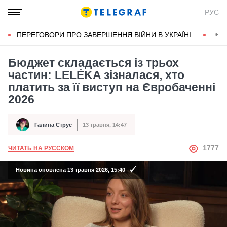
РУС
ПЕРЕГОВОРИ ПРО ЗАВЕРШЕННЯ ВІЙНИ В УКРАЇНІ
КОН
Бюджет складається із трьох
частин: LELÉKA зізналася, хто
платить за її виступ на Євробаченні
2026
Галина Струс
13 травня, 14:47
Автор
Дата публікації
АВТОР
1777
ЧИТАТЬ НА РУССКОМ
Новина оновлена 13 травня 2026, 15:40