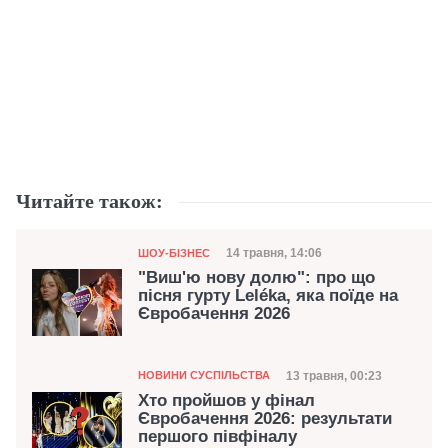
Читайте також:
Категорія
Дата публікації
14 травня, 14:06
ШОУ-БІЗНЕС
"Виш'ю нову долю": про що
пісня гурту Leléka, яка поїде на
Євробачення 2026
Категорія
Дата публікації
13 травня, 00:23
НОВИНИ СУСПІЛЬСТВА
Хто пройшов у фінал
Євробачення 2026: результати
першого півфіналу