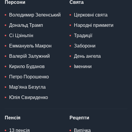
Персони
Свята
Володимир Зеленський
Церковні свята
Дональд Трамп
Народні прикмети
Сі Цзіньпін
Традиції
Еммануель Макрон
Заборони
Валерій Залужний
День ангела
Кирило Буданов
Іменини
Петро Порошенко
Мар'яна Безугла
Юлія Свириденко
Пенсія
Рецепти
13 пенсія
Випічка