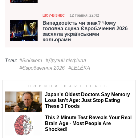
Категорія
Дата публікації
12 травня, 22:42
ШОУ-БІЗНЕС
Випадковість чи знак? Чому
головна сцена Євробачення 2026
засяяла українськими
кольорами
Теги:
#Бюджет
#Другий півфінал
#Євробачення 2026
#LELÉKA