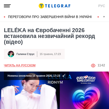
РУС
ПЕРЕГОВОРИ ПРО ЗАВЕРШЕННЯ ВІЙНИ В УКРАЇНІ
КОН
LELÉKA на Євробаченні 2026
встановила незвичайний рекорд
(відео)
Галина Струс
15 травня, 17:23
Автор
Дата публікації
АВТОР
1142
ЧИТАТЬ НА РУССКОМ
Новина оновлена 15 травня 2026, 17:23