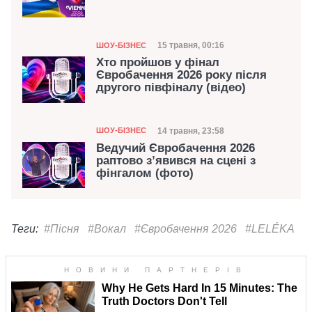
Категорія
Дата публікації
15 травня, 00:16
ШОУ-БІЗНЕС
Хто пройшов у фінал
Євробачення 2026 року після
другого півфіналу (відео)
Категорія
Дата публікації
14 травня, 23:58
ШОУ-БІЗНЕС
Ведучий Євробачення 2026
раптово з’явився на сцені з
фінгалом (фото)
Теги:
#Пісня
#Вокал
#Євробачення 2026
#LELÉKA