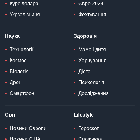
Курс долара
Євро-2024
Укрзалізниця
Фехтування
Наука
Здоров'я
Технології
Мама і дитя
Космос
Харчування
Біологія
Дієта
Дрон
Психологія
Смартфон
Дослідження
Світ
Lifestyle
Новини Європи
Гороскоп
Новини США
Споживач