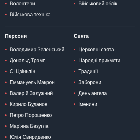
Волонтери
Військовий облік
Військова техніка
Персони
Свята
Володимир Зеленський
Церковні свята
Дональд Трамп
Народні прикмети
Сі Цзіньпін
Традиції
Еммануель Макрон
Заборони
Валерій Залужний
День ангела
Кирило Буданов
Іменини
Петро Порошенко
Мар'яна Безугла
Юлія Свириденко