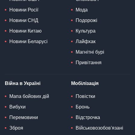
Новини Росії
Мода
Новини СНД
Подорожі
Новини Китаю
Культура
Новини Беларусі
Лайфхак
Магнітні бурі
Привітання
Війна в Україні
Мобілізація
Мапа бойових дій
Повістки
Вибухи
Бронь
Перемовини
Відстрочка
Зброя
Військовозобов'язані