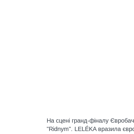
На сцені гранд-фіналу Євробач
"Ridnym". LELÉKA вразила євро