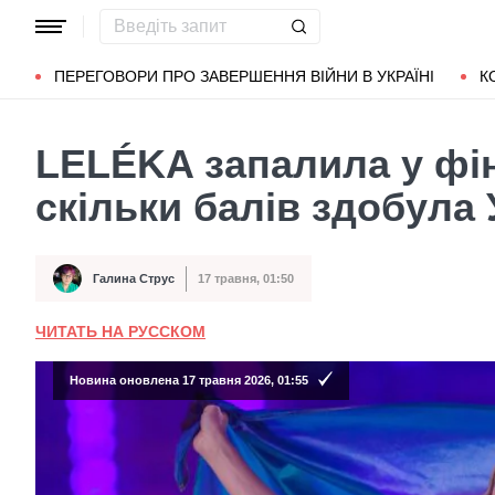
Популярні запити
Маріуполь
Донбас
Зеленський
Л
ПЕРЕГОВОРИ ПРО ЗАВЕРШЕННЯ ВІЙНИ В УКРАЇНІ
К
LELÉKA запалила у фін
скільки балів здобула 
Галина Струс
17 травня, 01:50
Автор
Дата публікації
ЧИТАТЬ НА РУССКОМ
Новина оновлена 17 травня 2026, 01:55