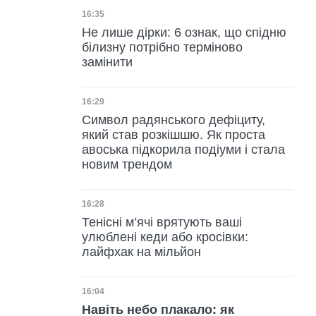
Дата публікації
16:35
Не лише дірки: 6 ознак, що спідню
білизну потрібно терміново
замінити
Дата публікації
16:29
Символ радянського дефіциту,
який став розкішшю. Як проста
авоська підкорила подіуми і стала
новим трендом
Дата публікації
16:28
Тенісні м’ячі врятують ваші
улюблені кеди або кросівки:
лайфхак на мільйон
Дата публікації
16:04
Навіть небо плакало: як