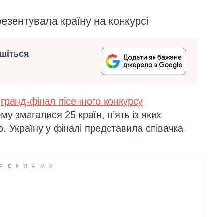
резентувала країну на конкурсі
ишіться
в
гранд-фінал пісенного конкурсу
у змагалися 25 країн, п’ять із яких
. Україну у фіналі представила співачка