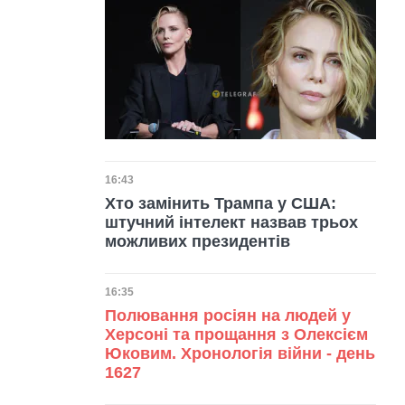
Дата публікації
16:43
Хто замінить Трампа у США:
штучний інтелект назвав трьох
можливих президентів
Дата публікації
16:35
Полювання росіян на людей у
Херсоні та прощання з Олексієм
Юковим. Хронологія війни - день
1627