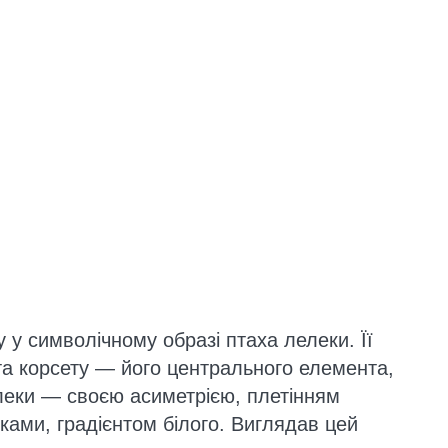
 у символічному образі птаха лелеки. Її
та корсету — його центрального елемента,
леки — своєю асиметрією, плетінням
ічками, градієнтом білого. Виглядав цей