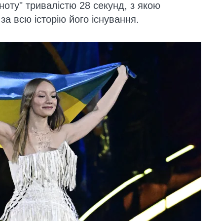
ноту" тривалістю 28 секунд, з якою
за всю історію його існування.