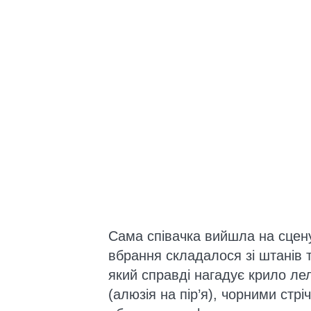
Сама співачка вийшла на сцену
вбрання складалося зі штанів 
який справді нагадує крило ле
(алюзія на пір’я), чорними стр