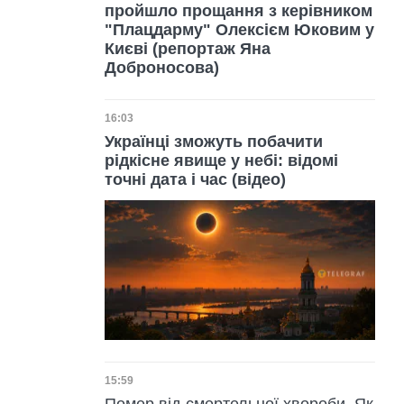
пройшло прощання з керівником
"Плацдарму" Олексієм Юковим у
Києві (репортаж Яна
Доброносова)
Дата публікації
16:03
Українці зможуть побачити
рідкісне явище у небі: відомі
точні дата і час (відео)
Дата публікації
15:59
Помер від смертельної хвороби. Як