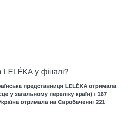
а LELÉKA у фіналі?
країнська представниця LELÉKA отримала
сце у загальному переліку країн) і 167
 Україна отримала на Євробаченні 221