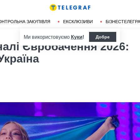
ендліз
Херсон
ОНТРОЛЬНА ЗАКУПІВЛЯ
ЕКСКЛЮЗИВИ
БІЗНЕСТЕЛЕГР
Ми використовуємо
Куки
!
Добре
алі Євробачення 2026:
Україна