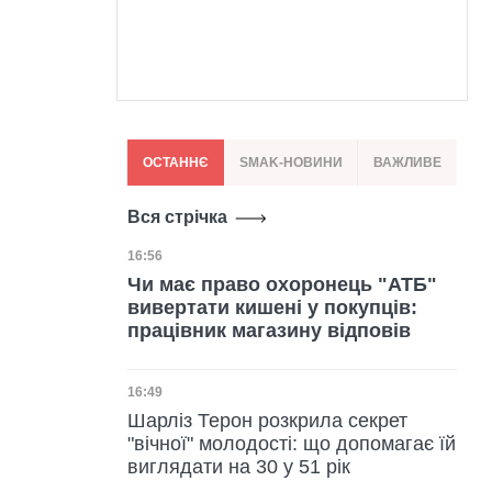
ОСТАННЄ
SMAK-НОВИНИ
ВАЖЛИВЕ
Вся стрічка
Дата публікації
16:56
Чи має право охоронець "АТБ"
вивертати кишені у покупців:
працівник магазину відповів
Дата публікації
16:49
Шарліз Терон розкрила секрет
"вічної" молодості: що допомагає їй
виглядати на 30 у 51 рік