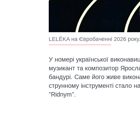
LELÉKA на Євробаченні 2026 року.
У номері української виконавиц
музикант та композитор Яросла
бандурі. Саме його живе викон
струнному інструменті стало н
"Ridnym".