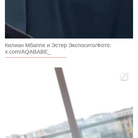
Килиан Мбаппе и Эстер Экспосито/Фото:
x.com/AQABABE_