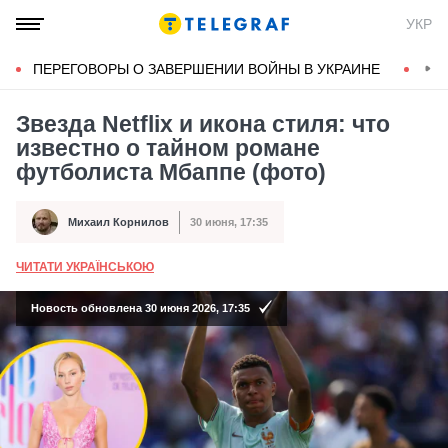
УКР
ПЕРЕГОВОРЫ О ЗАВЕРШЕНИИ ВОЙНЫ В УКРАИНЕ
КОН
Звезда Netflix и икона стиля: что
известно о тайном романе
футболиста Мбаппе (фото)
Михаил Корнилов
30 июня, 17:35
Автор
Дата публикации
ЧИТАТИ УКРАЇНСЬКОЮ
А
Новость обновлена 30 июня 2026, 17:35