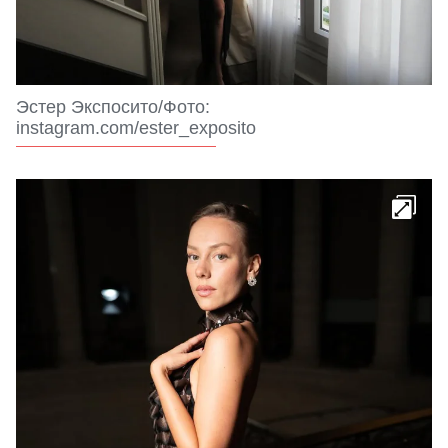
Эстер Экспосито/Фото:
instagram.com/ester_exposito