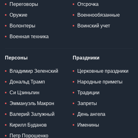
Переговоры
Отсрочка
Оружие
Военнообязанные
Волонтеры
Воинский учет
Военная техника
Персоны
Праздники
Владимир Зеленский
Церковные праздники
Дональд Трамп
Народные приметы
Си Цзиньпин
Традиции
Эммануэль Макрон
Запреты
Валерий Залужный
День ангела
Кирилл Буданов
Именины
Петр Порошенко