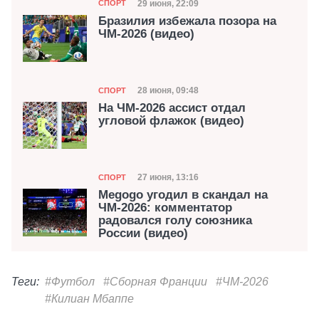
Категория
Дата публикации
29 июня, 22:09
СПОРТ
Бразилия избежала позора на
ЧМ-2026 (видео)
Категория
Дата публикации
28 июня, 09:48
СПОРТ
На ЧМ-2026 ассист отдал
угловой флажок (видео)
Категория
Дата публикации
27 июня, 13:16
СПОРТ
Megogo угодил в скандал на
ЧМ-2026: комментатор
радовался голу союзника
России (видео)
Теги:
#Футбол
#Сборная Франции
#ЧМ-2026
#Килиан Мбаппе