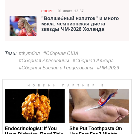
Категория
Дата публикации
01 июля, 12:37
СПОРТ
"Волшебный напиток" и много
мяса: чемпионская диета
звезды ЧМ-2026 Холанда
Теги:
#Футбол
#Сборная США
#Сборная Аргентины
#Сборная Алжира
#Сборная Боснии и Герцеговины
#ЧМ-2026