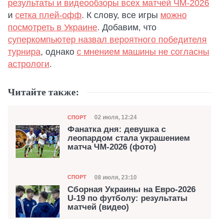
результаты и видеообзоры всех матчей ЧМ-2026
и
сетка плей-офф
. К слову, все игры
можно
посмотреть в Украине
. Добавим, что
суперкомпьютер назвал вероятного победителя
турнира
, однако
с мнением машины не согласны
астрологи
.
Читайте также:
Категория
Дата публикации
02 июля, 12:24
СПОРТ
Фанатка дня: девушка с
леопардом стала украшением
матча ЧМ-2026 (фото)
Категория
Дата публикации
08 июля, 23:10
СПОРТ
Сборная Украины на Евро-2026
U-19 по футболу: результаты
матчей (видео)