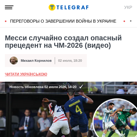
УКР
ПЕРЕГОВОРЫ О ЗАВЕРШЕНИИ ВОЙНЫ В УКРАИНЕ
КОН
Месси случайно создал опасный
прецедент на ЧМ-2026 (видео)
Михаил Корнилов
02 июля, 18:20
Автор
Дата публикации
ЧИТАТИ УКРАЇНСЬКОЮ
А
Новость обновлена 02 июля 2026, 18:20