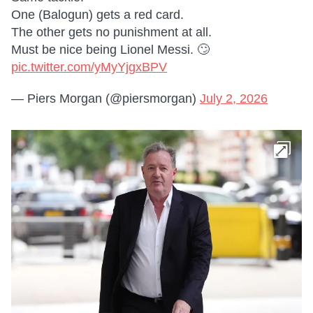
One (Balogun) gets a red card.
The other gets no punishment at all.
Must be nice being Lionel Messi. 🙄
pic.twitter.com/yMyYjgxBPV
— Piers Morgan (@piersmorgan)
July 2, 2026