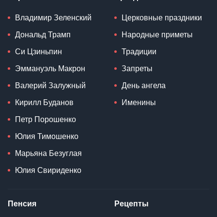
Владимир Зеленский
Церковные праздники
Дональд Трамп
Народные приметы
Си Цзиньпин
Традиции
Эммануэль Макрон
Запреты
Валерий Залужный
День ангела
Кирилл Буданов
Именины
Петр Порошенко
Юлия Тимошенко
Марьяна Безуглая
Юлия Свириденко
Пенсия
Рецепты