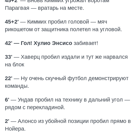
45+2'
— Вновь Киммих угрожал воротам
Парагвая — вратарь на месте.
45+2'
— Киммих пробил головой — мяч
рикошетом от защитника полетел на угловой.
42' — Гол! Хулио Энсисо
забивает!
33'
— Хаверц пробил издали и тут же нарвался
на блок
22'
— Ну очень скучный футбол демонстрируют
команды.
6'
— Ундав пробил на технику в дальний угол —
рядом с перекладиной.
2'
— Алонсо из убойной позиции пробил прямо в
Нойера.