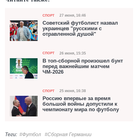
Категория
Дата публикации
27 июня, 16:46
СПОРТ
Советский футболист назвал
украинцев "русскими с
отравленной душой"
Категория
Дата публикации
26 июня, 15:35
СПОРТ
В топ-сборной произошел бунт
перед важнейшим матчем
ЧМ-2026
Категория
Дата публикации
25 июня, 16:38
СПОРТ
Россию впервые за время
большой войны допустили к
чемпионату мира по футболу
Теги:
#Футбол
#Сборная Германии