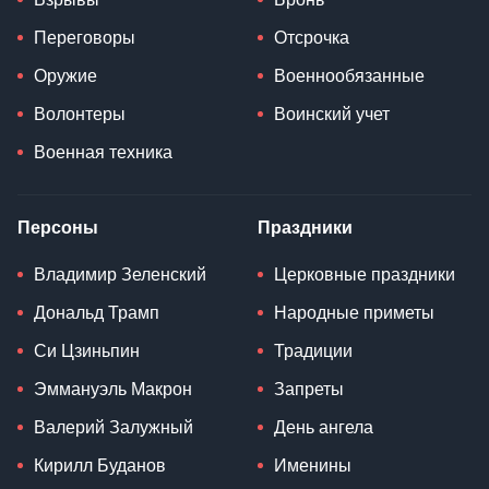
Переговоры
Отсрочка
Оружие
Военнообязанные
Волонтеры
Воинский учет
Военная техника
Персоны
Праздники
Владимир Зеленский
Церковные праздники
Дональд Трамп
Народные приметы
Си Цзиньпин
Традиции
Эммануэль Макрон
Запреты
Валерий Залужный
День ангела
Кирилл Буданов
Именины