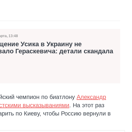
арта, 13:48
та публикации
ение Усика в Украину не
ало Гераскевича: детали скандала
йский чемпион по биатлону
Александр
истскими высказываниями
. На этот раз
рить по Киеву, чтобы Россию вернули в