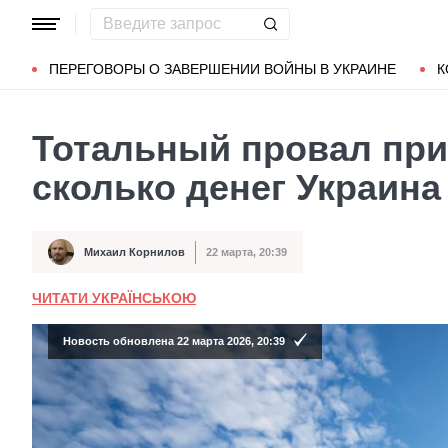
Популярные запросы
Мариуполь
Донбасс
Зеленский
ПЕРЕГОВОРЫ О ЗАВЕРШЕНИИ ВОЙНЫ В УКРАИНЕ
К
Тотальный провал пр
сколько денег Украина
Михаил Корнилов
22 марта, 20:39
Автор
Дата публикации
ЧИТАТИ УКРАЇНСЬКОЮ
Новость обновлена 22 марта 2026, 20:39