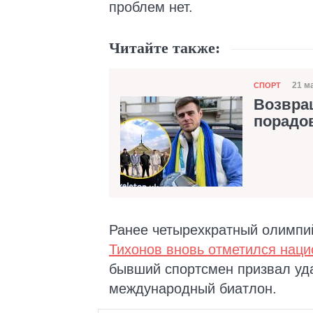
проблем нет.
Читайте также:
Категория
21 м
СПОРТ
Да
Возвращ
порадов
Ранее четырехкратный олимпи
Тихонов вновь отметился нац
бывший спортсмен призвал уда
международный биатлон.