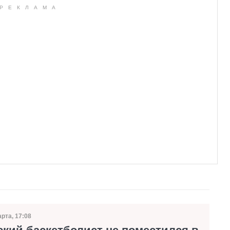
арта, 17:08
та публикации