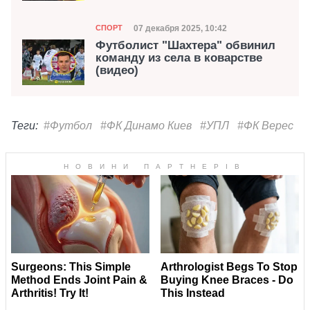
Категория
Дата публикации
07 декабря 2025, 10:42
СПОРТ
Футболист "Шахтера" обвинил
команду из села в коварстве
(видео)
Теги:
#Футбол
#ФК Динамо Киев
#УПЛ
#ФК Верес