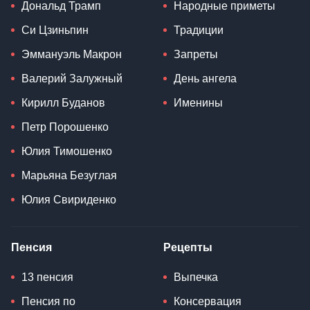
Дональд Трамп
Народные приметы
Си Цзиньпин
Традиции
Эммануэль Макрон
Запреты
Валерий Залужный
День ангела
Кирилл Буданов
Именины
Петр Порошенко
Юлия Тимошенко
Марьяна Безуглая
Юлия Свириденко
Пенсия
Рецепты
13 пенсия
Выпечка
Пенсия по
Консервация