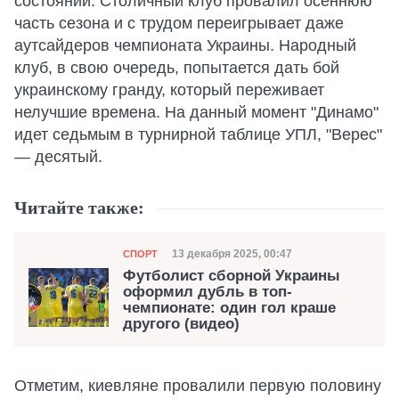
состоянии. Столичный клуб провалил осеннюю
часть сезона и с трудом переигрывает даже
аутсайдеров чемпионата Украины. Народный
клуб, в свою очередь, попытается дать бой
украинскому гранду, который переживает
нелучшие времена. На данный момент "Динамо"
идет седьмым в турнирной таблице УПЛ, "Верес"
— десятый.
Читайте также:
Категория
Дата публикации
13 декабря 2025, 00:47
СПОРТ
Футболист сборной Украины
оформил дубль в топ-
чемпионате: один гол краше
другого (видео)
Отметим, киевляне провалили первую половину