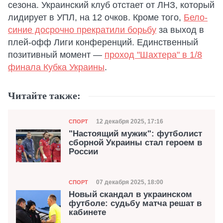
сезона. Украинский клуб отстает от ЛНЗ, который
лидирует в УПЛ, на 12 очков. Кроме того,
Бело-
синие досрочно прекратили борьбу
за выход в
плей-офф Лиги конференций. Единственный
позитивный момент —
проход "Шахтера" в 1/8
финала Кубка Украины
.
Читайте также:
Категория
Дата публикации
12 декабря 2025, 17:16
СПОРТ
"Настоящий мужик": футболист
сборной Украины стал героем в
России
Категория
Дата публикации
07 декабря 2025, 18:00
СПОРТ
Новый скандал в украинском
футболе: судьбу матча решат в
кабинете