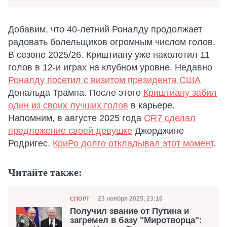
Добавим, что 40-летний Роналду продолжает
радовать болельщиков огромным числом голов.
В сезоне 2025/26. Криштиану уже наколотил 11
голов в 12-и играх на клубном уровне. Недавно
Роналду посетил с визитом президента США
Дональда Трампа. После этого
Криштиану забил
один из своих лучших голов
в карьере.
Напомним, в августе 2025 года
CR7 сделал
предложение своей девушке
Джорджине
Родригес.
КриРо долго откладывал этот момент
.
Читайте также:
Категория
Дата публикации
23 ноября 2025, 23:16
СПОРТ
Получил звание от Путина и
загремел в базу "Миротворца":