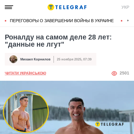
УКР
ПЕРЕГОВОРЫ О ЗАВЕРШЕНИИ ВОЙНЫ В УКРАИНЕ
КОН
Роналду на самом деле 28 лет:
"данные не лгут"
Михаил Корнилов
25 ноября 2025, 07:39
Автор
Дата публикации
АВТОР
2501
ЧИТАТИ УКРАЇНСЬКОЮ