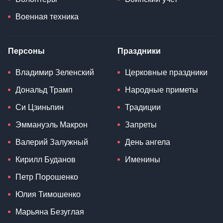
Военная техника
Персоны
Праздники
Владимир Зеленский
Церковные праздники
Дональд Трамп
Народные приметы
Си Цзиньпин
Традиции
Эммануэль Макрон
Запреты
Валерий Залужный
День ангела
Кирилл Буданов
Именины
Петр Порошенко
Юлия Тимошенко
Марьяна Безуглая