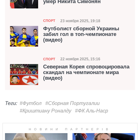
умер Никита Симонян
Категория
Дата публикации
23 ноября 2025, 19:18
СПОРТ
Футболист сборной Украины
забил гол в топ-чемпионате
(видео)
Категория
Дата публикации
22 ноября 2025, 15:16
СПОРТ
Северная Корея спровоцировала
скандал на чемпионате мира
(видео)
Теги:
#Футбол
#Сборная Португалии
#Криштиану Роналду
#ФК Аль-Наср