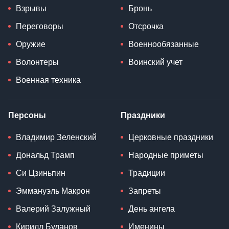
Взрывы
Бронь
Переговоры
Отсрочка
Оружие
Военнообязанные
Волонтеры
Воинский учет
Военная техника
Персоны
Праздники
Владимир Зеленский
Церковные праздники
Дональд Трамп
Народные приметы
Си Цзиньпин
Традиции
Эммануэль Макрон
Запреты
Валерий Залужный
День ангела
Кирилл Буданов
Именины