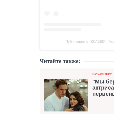
Публикация от КЛАВДІЯ | Ак
Читайте также:
Категория
ШОУ-БИЗНЕС
"Мы бер
актриса
первен