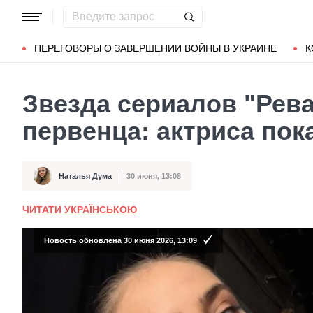
Популярные запросы
Мариуполь
Донбасс
Зеленский
ПЕРЕГОВОРЫ О ЗАВЕРШЕНИИ ВОЙНЫ В УКРАИНЕ
К
Звезда сериалов "Рева
первенца: актриса по
Наталья Дума
30 июня, 13:08
Автор
Дата публикации
ЧИТАТИ УКРАЇНСЬКОЮ
Новость обновлена 30 июня 2026, 13:09