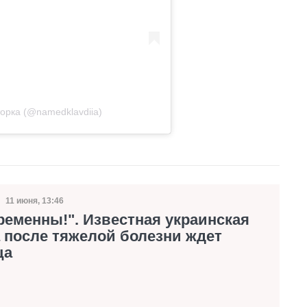
торка (@namedklavdiia)
11 июня, 13:46
Дата публикации
еменны!". Известная украинская
 после тяжелой болезни ждет
ца