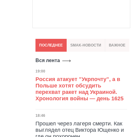
ПОСЛЕДНЕЕ
SMAK-НОВОСТИ
ВАЖНОЕ
Вся лента
Дата публикации
19:00
Россия атакует "Укрпочту", а в
Польше хотят обсудить
перехват ракет над Украиной.
Хронология войны — день 1625
Дата публикации
18:46
Прошел через лагеря смерти. Как
выглядел отец Виктора Ющенко и
где он похоронен