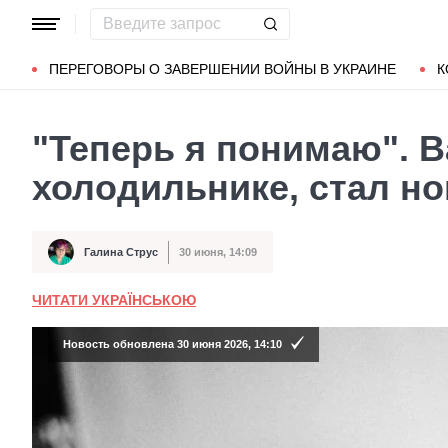
Популярные запросы
Мариуполь
Донбасс
Зеленский
ПЕРЕГОВОРЫ О ЗАВЕРШЕНИИ ВОЙНЫ В УКРАИНЕ
К
"Теперь я понимаю". В
холодильнике, стал н
Галина Струс
30 июня, 14:09
Автор
Дата публикации
ЧИТАТИ УКРАЇНСЬКОЮ
Новость обновлена 30 июня 2026, 14:10