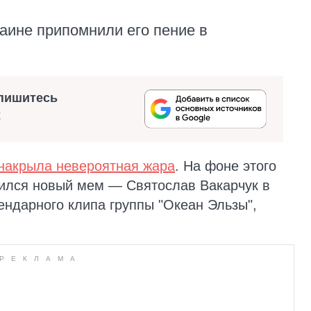
аине припомнили его пение в
пишитесь
х
накрыла невероятная жара
. На фоне этого
дился новый мем — Святослав Вакарчук в
ендарного клипа группы "Океан Эльзы",