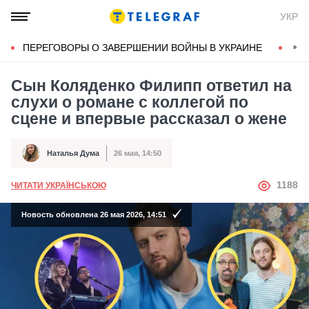
УКР
ПЕРЕГОВОРЫ О ЗАВЕРШЕНИИ ВОЙНЫ В УКРАИНЕ
КОН
Сын Коляденко Филипп ответил на
слухи о романе с коллегой по
сцене и впервые рассказал о жене
Наталья Дума
26 мая, 14:50
Автор
Дата публикации
АВТОР
1188
ЧИТАТИ УКРАЇНСЬКОЮ
Новость обновлена 26 мая 2026, 14:51