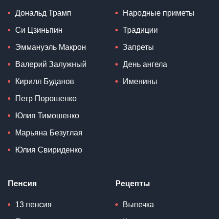
Дональд Трамп
Народные приметы
Си Цзиньпин
Традиции
Эммануэль Макрон
Запреты
Валерий Залужный
День ангела
Кирилл Буданов
Именины
Петр Порошенко
Юлия Тимошенко
Марьяна Безуглая
Юлия Свириденко
Пенсия
Рецепты
13 пенсия
Выпечка