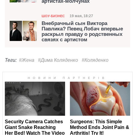
артистах-молчунах
Категория
Дата публикации
19 мая, 18:27
ШОУ-БИЗНЕС
Внебрачный сын Виктора
Павлика? Певец Лобач впервые
раскрыл правду о родственных
связях с артистом
Теги:
#Жена
#Дима Коляденко
#Коляденко