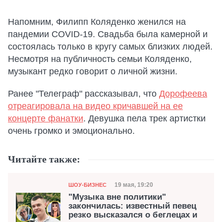
Напомним, Филипп Коляденко женился на
пандемии COVID-19. Свадьба была камерной и
состоялась только в кругу самых близких людей.
Несмотря на публичность семьи Коляденко,
музыкант редко говорит о личной жизни.
Ранее "Телеграф" рассказывал, что
Дорофеева
отреагировала на видео кричавшей на ее
концерте фанатки
. Девушка пела трек артистки
очень громко и эмоционально.
Читайте также:
Категория
Дата публикации
19 мая, 19:20
ШОУ-БИЗНЕС
"Музыка вне политики"
закончилась: известный певец
резко высказался о беглецах и