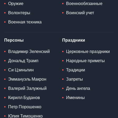
Оружие
Военнообязанные
Волонтеры
Воинский учет
Военная техника
Персоны
Праздники
Владимир Зеленский
Церковные праздники
Дональд Трамп
Народные приметы
Си Цзиньпин
Традиции
Эммануэль Макрон
Запреты
Валерий Залужный
День ангела
Кирилл Буданов
Именины
Петр Порошенко
Юлия Тимошенко