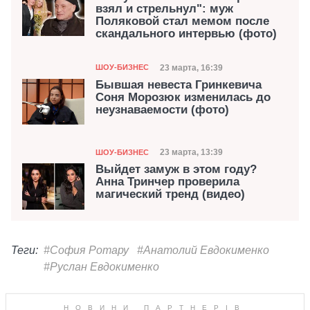
взял и стрельнул": муж
Поляковой стал мемом после
скандального интервью (фото)
Категория
Дата публикации
23 марта, 16:39
ШОУ-БИЗНЕС
Бывшая невеста Гринкевича
Соня Морозюк изменилась до
неузнаваемости (фото)
Категория
Дата публикации
23 марта, 13:39
ШОУ-БИЗНЕС
Выйдет замуж в этом году?
Анна Тринчер проверила
магический тренд (видео)
Теги:
#София Ротару
#Анатолий Евдокименко
#Руслан Евдокименко