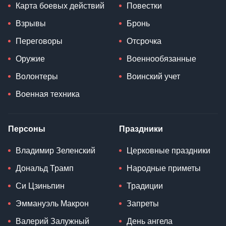
Карта боевых действий
Повестки
Взрывы
Бронь
Переговоры
Отсрочка
Оружие
Военнообязанные
Волонтеры
Воинский учет
Военная техника
Персоны
Праздники
Владимир Зеленский
Церковные праздники
Дональд Трамп
Народные приметы
Си Цзиньпин
Традиции
Эммануэль Макрон
Запреты
Валерий Залужный
День ангела