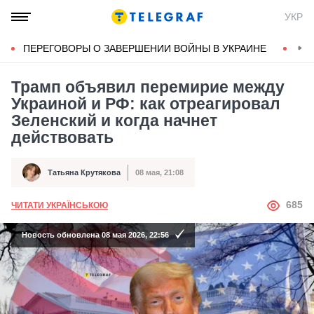
УКР
ПЕРЕГОВОРЫ О ЗАВЕРШЕНИИ ВОЙНЫ В УКРАИНЕ
КОН
Трамп объявил перемирие между
Украиной и РФ: как отреагировал
Зеленский и когда начнет
действовать
Татьяна Крутякова
08 мая, 21:08
Автор
Дата публикации
АВТОР
685
ЧИТАТИ УКРАЇНСЬКОЮ
Новость обновлена 08 мая 2026, 22:56