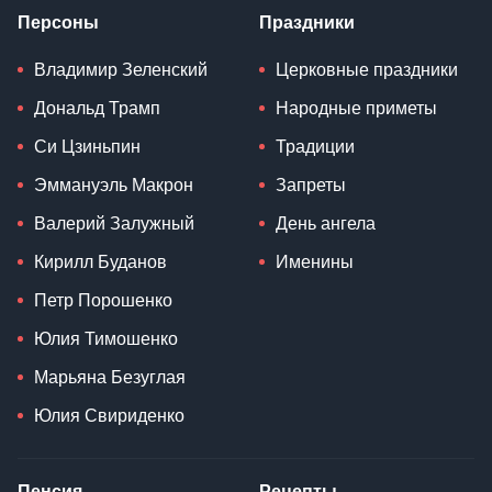
Персоны
Праздники
Владимир Зеленский
Церковные праздники
Дональд Трамп
Народные приметы
Си Цзиньпин
Традиции
Эммануэль Макрон
Запреты
Валерий Залужный
День ангела
Кирилл Буданов
Именины
Петр Порошенко
Юлия Тимошенко
Марьяна Безуглая
Юлия Свириденко
Пенсия
Рецепты