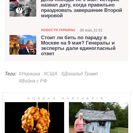
назвал дату, когда правильно
праздновать завершение Второй
мировой
Категория
Дата публикации
08 мая, 11:51
НОВОСТИ УКРАИНЫ
Стоит ли бить по параду в
Москве на 9 мая? Генералы и
эксперты дали единогласный
ответ
Теги:
#Украина
#США
#Дональд Трамп
#Война с РФ