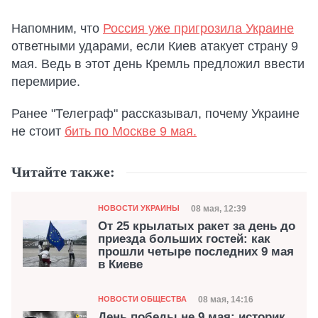
Напомним, что
Россия уже пригрозила Украине
ответными ударами, если Киев атакует страну 9
мая. Ведь в этот день Кремль предложил ввести
перемирие.
Ранее "Телеграф" рассказывал, почему Украине
не стоит
бить по Москве 9 мая.
Читайте также:
Категория
Дата публикации
08 мая, 12:39
НОВОСТИ УКРАИНЫ
От 25 крылатых ракет за день до
приезда больших гостей: как
прошли четыре последних 9 мая
в Киеве
Категория
Дата публикации
08 мая, 14:16
НОВОСТИ ОБЩЕСТВА
День победы не 9 мая: историк