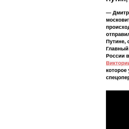
— Дмитри
московит
происход
отправи
Путине, 
Главный
России в
Виктори
которое
спецопер