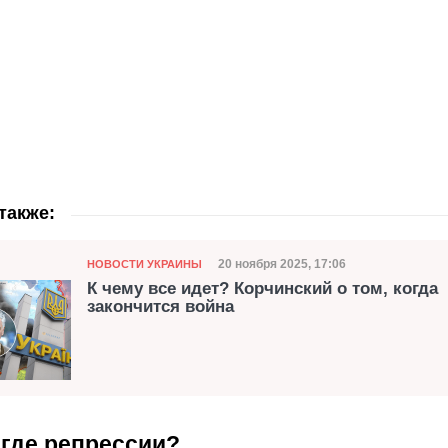
также:
Категория
Дата публикации
20 ноября 2025, 17:06
НОВОСТИ УКРАИНЫ
К чему все идет? Корчинский о том, когда
закончится война
 где репрессии?