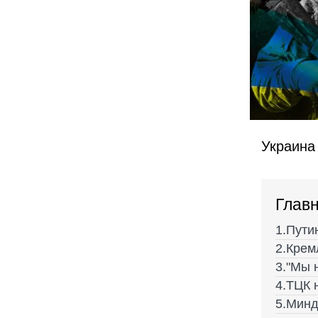
Украина 
Главн
Пути
Крем
"Мы 
ТЦК 
Минд