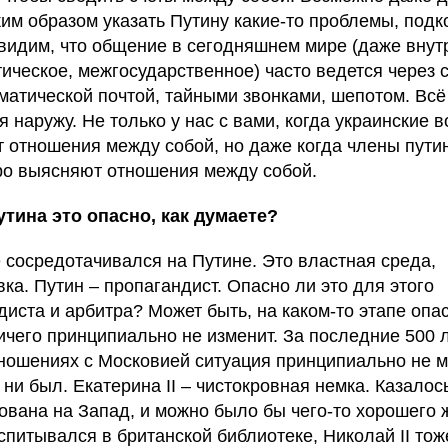
ким образом указать Путину какие-то проблемы, подко
видим, что общение в сегодняшнем мире (даже внут
ическое, межгосударственное) часто ведется через с
матической почтой, тайными звонками, шепотом. Всё
я наружу. Не только у нас с вами, когда украинские 
 отношения между собой, но даже когда члены пути
о выясняют отношения между собой.
тина это опасно, как думаете?
е сосредотачивался на Путине. Это властная среда,
ка. Путин – пропагандист. Опасно ли это для этого
диста и арбитра? Может быть, на каком-то этапе опа
ничего принципиально не изменит. За последние 500 л
ношениях с Московией ситуация принципиально не м
 ни был. Екатерина II – чистокровная немка. Казалос
ована на Запад, и можно было бы чего-то хорошего 
спитывался в британской библиотеке, Николай II тож