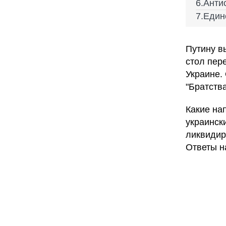
Анти
Един
Путину в
стол пер
Украине.
"Братств
Какие на
украинск
ликвидир
Ответы н