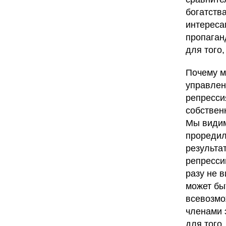
богатств
интереса
пропаган
для того
Почему м
управлен
репресси
собственн
Мы видим
проредил
результа
репресси
разу не в
может бы
всевозмо
членами 
для того