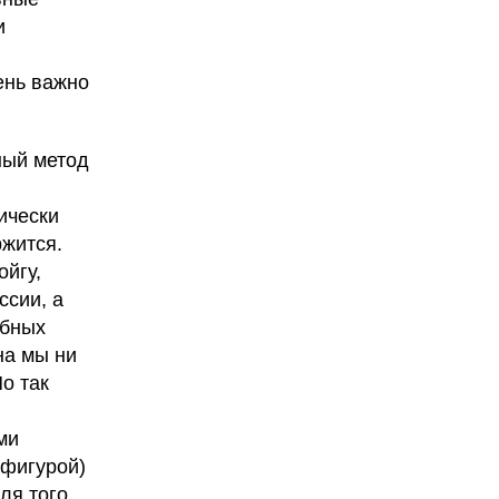
и
ень важно
ный метод
ически
ржится.
йгу,
ссии, а
абных
на мы ни
о так
ми
 фигурой)
ля того,