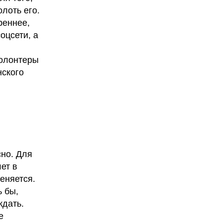
лоть его.
реннее,
оцсети, а
волонтеры
нского
сно. Для
ет в
еняется.
ь бы,
ждать.
е