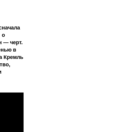
 сначала
 о
н — черт.
енью в
а Кремль
тво,
и