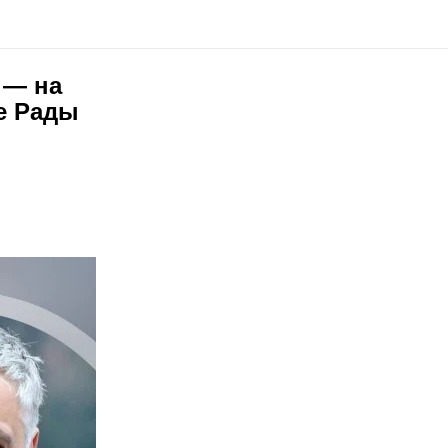
 — на
е Рады