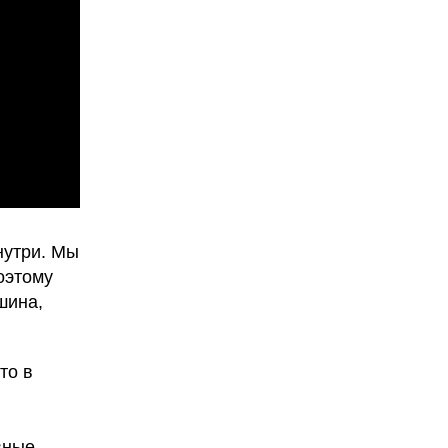
нутри. Мы
оэтому
шина,
то в
вные