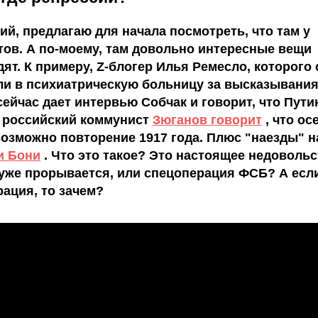
й, предлагаю для начала посмотреть, что там у
ов. А по-моему, там довольно интересные вещи
ят. К примеру, Z-блогер Илья Ремесло, которого
ли в психиатрическую больницу за высказывания
сейчас дает интервью Собчак и говорит, что Пути
 российский коммунист
Зюганов говорит
, что ос
озможно повторение 1917 года. Плюс "наезды" н
и Бони
. Что это такое? Это настоящее недовольс
 уже прорывается, или спецоперация ФСБ? А есл
ация, то зачем?