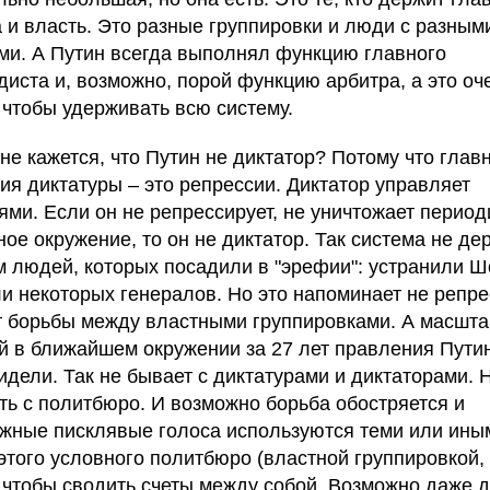
а и власть. Это разные группировки и люди с разным
ми. А Путин всегда выполнял функцию главного
диста и, возможно, порой функцию арбитра, а это оч
, чтобы удерживать всю систему.
не кажется, что Путин не диктатор? Потому что глав
ия диктатуры – это репрессии. Диктатор управляет
ями. Если он не репрессирует, не уничтожает период
ое окружение, то он не диктатор. Так система не де
 людей, которых посадили в "эрефии": устранили Шо
и некоторых генералов. Но это напоминает не репре
т борьбы между властными группировками. А масшт
й в ближайшем окружении за 27 лет правления Пути
идели. Так не бывает с диктатурами и диктаторами. Н
ть с политбюро. И возможно борьба обостряется и
жные писклявые голоса используются теми или ины
этого условного политбюро (властной группировкой,
, чтобы сводить счеты между собой. Возможно даже д