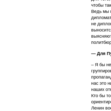
чтобы та
Ведь мы 
дипломат
не дипло
выноситс
выясняют
политбюр
— Для Пу
– Я бы н
группиров
пропаган
нас это 
наших от
Кто бы то
ориентир
Ленин во