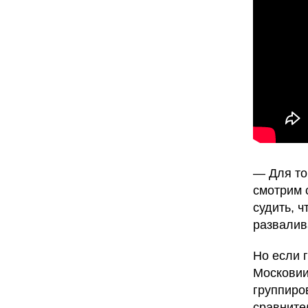
— Для то
смотрим 
судить, 
развалива
Но если г
Московии
группиро
сравните