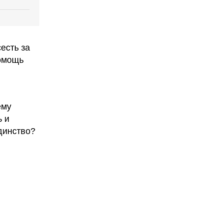
есть за
помощь
ему
ь и
динство?