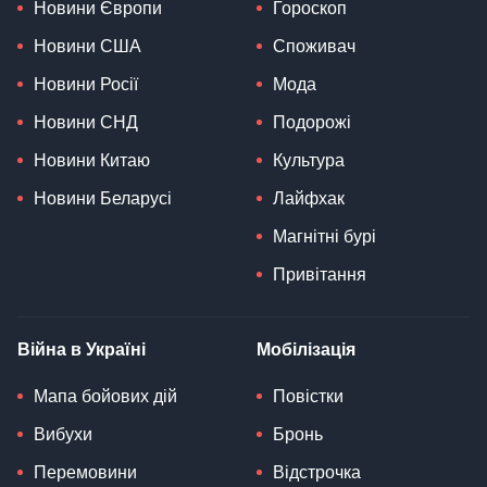
Новини Європи
Гороскоп
Новини США
Споживач
Новини Росії
Мода
Новини СНД
Подорожі
Новини Китаю
Культура
Новини Беларусі
Лайфхак
Магнітні бурі
Привітання
Війна в Україні
Мобілізація
Мапа бойових дій
Повістки
Вибухи
Бронь
Перемовини
Відстрочка