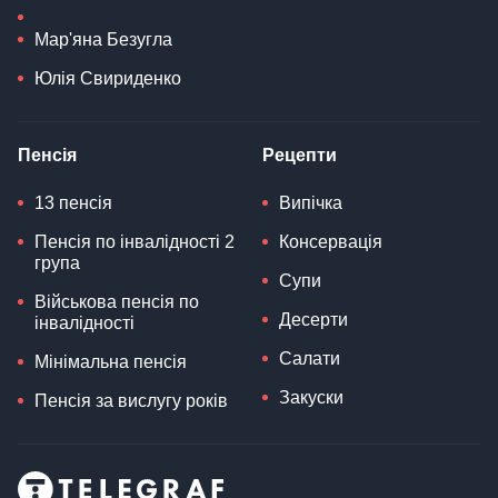
Мар'яна Безугла
Юлія Свириденко
Пенсія
Рецепти
13 пенсія
Випічка
Пенсія по інвалідності 2
Консервація
група
Супи
Військова пенсія по
Десерти
інвалідності
Салати
Мінімальна пенсія
Закуски
Пенсія за вислугу років