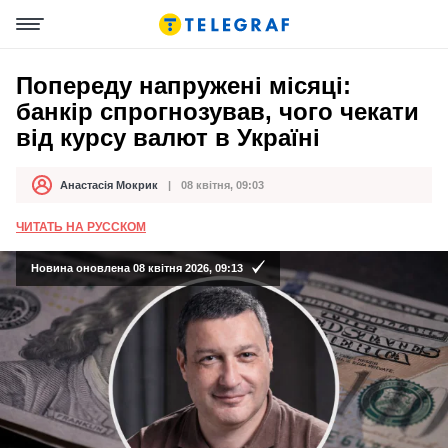
Попереду напружені місяці:
банкір спрогнозував, чого чекати
від курсу валют в Україні
Анастасія Мокрик
08 квітня, 09:03
Автор
Дата публікації
ЧИТАТЬ НА РУССКОМ
Новина оновлена 08 квітня 2026, 09:13