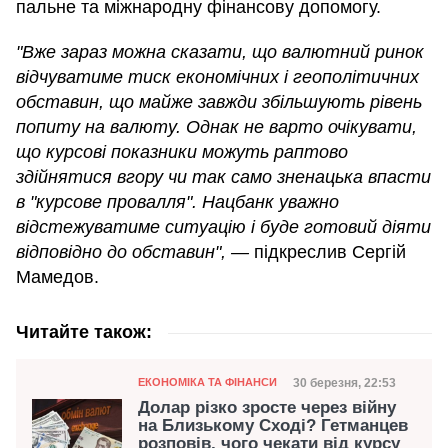
пальне та міжнародну фінансову допомогу.
"Вже зараз можна сказати, що валютний ринок
відчуватиме тиск економічних і геополітичних
обставин, що майже завжди збільшують рівень
попиту на валюту. Однак не варто очікувати,
що курсові показники можуть раптово
здійнятися вгору чи так само зненацька впасти
в "курсове провалля". Нацбанк уважно
відстежуватиме ситуацію і буде готовий діяти
відповідно до обставин", —
підкреслив Сергій
Мамедов.
Читайте також:
Категорія
Дата публікації
30 березня, 22:53
ЕКОНОМІКА ТА ФІНАНСИ
Долар різко зросте через війну
на Близькому Сході? Гетманцев
розповів, чого чекати від курсу