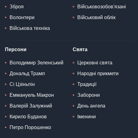
Зброя
Військовозобов'язані
Волонтери
Військовий облік
Військова техніка
Персони
Свята
Володимир Зеленський
Церковні свята
Дональд Трамп
Народні прикмети
Сі Цзіньпін
Традиції
Еммануель Макрон
Заборони
Валерій Залужний
День ангела
Кирило Буданов
Іменини
Петро Порошенко