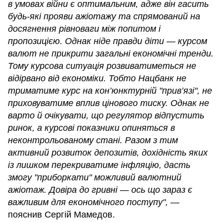
в умовах війни є оптимальним, адже він гасить
будь-які прояви ажіотажу та спрямований на
досягнення рівноваги між попитом і
пропозицією. Однак ніде правди діти — курсом
валют не прикрити загальні економічні тренди.
Тому курсова ситуація розвиватиметься не
відірвано від економіки. Тобто Нацбанк не
триматиме курс на кон’юнктурній "прив’язі", не
приховуватиме вплив цінового тиску. Однак не
варто й очікувати, що регулятор відпустить
ринок, а курсові показники опиняться в
неконтрольованому стані. Разом з тим
активний розвиток депозитів, дохідність яких
із лишком перекриватиме інфляцію, дасть
змогу "приборкати" можливий валютний
ажіотаж. Довіра до гривні — ось що зараз є
важливим для економічного поступу",
—
пояснив Сергій Мамедов.