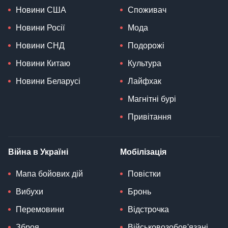
Новини США
Споживач
Новини Росії
Мода
Новини СНД
Подорожі
Новини Китаю
Культура
Новини Беларусі
Лайфхак
Магнітні бурі
Привітання
Війна в Україні
Мобілізація
Мапа бойових дій
Повістки
Вибухи
Бронь
Перемовини
Відстрочка
Зброя
Військовозобов'язані