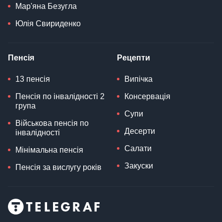
Мар'яна Безугла
Юлія Свириденко
Пенсія
Рецепти
13 пенсія
Випічка
Пенсія по інвалідності 2
Консервація
група
Супи
Військова пенсія по
Десерти
інвалідності
Салати
Мінімальна пенсія
Закуски
Пенсія за вислугу років