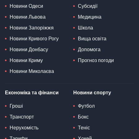
Новини Одеси
Субсидії
Новини Львова
Медицина
Новини Запоріжжя
Школа
Новини Кривого Рогу
Вища освіта
Новини Донбасу
Допомога
Новини Криму
Прогноз погоди
Новини Миколаєва
Економіка та фінанси
Новини спорту
Гроші
Футбол
Транспорт
Бокс
Нерухомість
Теніс
Тарифи
Хокей