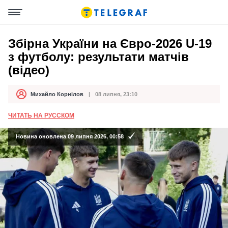
Збірна України на Євро-2026 U-19
з футболу: результати матчів
(відео)
Михайло Корнілов
08 липня, 23:10
Автор
Дата публікації
ЧИТАТЬ НА РУССКОМ
Новина оновлена 09 липня 2026, 00:58