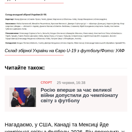
Склад збірної України на Євро U-19 з футболу/Фото: УАФ
Читайте також:
Категорія
Дата публікації
25 червня, 16:38
СПОРТ
Росію вперше за час великої
війни допустили до чемпіонату
світу з футболу
Нагадаємо, у США, Канаді та Мексиці йде