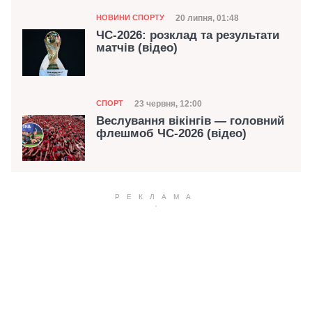
Категорія
Дата публікації
20 липня, 01:48
НОВИНИ СПОРТУ
ЧС-2026: розклад та результати
матчів (відео)
Категорія
Дата публікації
23 червня, 12:00
СПОРТ
Веслування вікінгів — головний
флешмоб ЧС-2026 (відео)