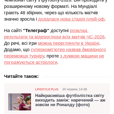
чемпіонат світу з футболу-2026. Він проходить у
розширеному новому форматі. На Мундіалі
грають 48 збірних, через що кількість матчів
значно зросла і
додалася нова стадія плей-оф
.
На сайті
"Телеграф"
доступні
розклад,
результати та відеоогляди всіх матчів ЧС-2026
.
До речі, всі ігри
можна переглянути в Україні
.
Додамо, що
суперкомп’ютер назвав ймовірного
переможця турніру
, проте
з думкою машини не
погоджуються астрологи
.
Читайте також:
Категорія
Дата публікації
25 червня, 14:48
LIFESTYLE PLUS
Найкрасивіша футболістка світу
виходить заміж: наречений — аж
зовсім не Роналду (фото)