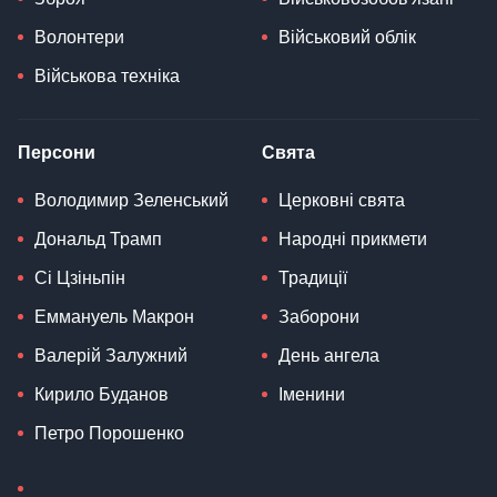
Волонтери
Військовий облік
Військова техніка
Персони
Свята
Володимир Зеленський
Церковні свята
Дональд Трамп
Народні прикмети
Сі Цзіньпін
Традиції
Еммануель Макрон
Заборони
Валерій Залужний
День ангела
Кирило Буданов
Іменини
Петро Порошенко